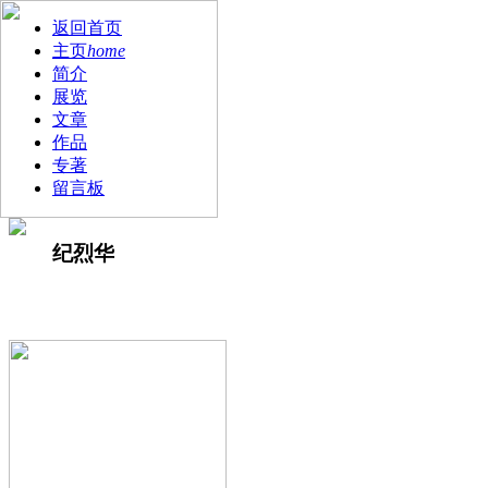
返回首页
主页
home
简介
展览
文章
作品
专著
留言板
纪烈华
www.zgscys.com/v275.html