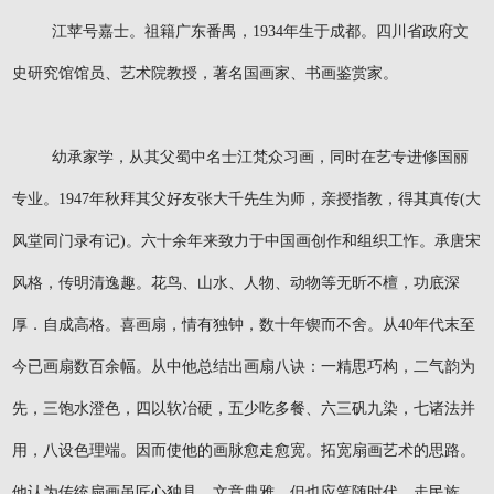
江苹号嘉士。祖籍广东番禺，1934年生于成都。四川省政府文
史研究馆馆员、艺术院教授，著名国画家、书画鉴赏家。
幼承家学，从其父蜀中名士江梵众习画，同时在艺专进修国丽
专业。1947年秋拜其父好友张大千先生为师，亲授指教，得其真传(大
风堂同门录有记)。六十余年来致力于中国画创作和组织工怍。承唐宋
风格，传明清逸趣。花鸟、山水、人物、动物等无昕不檀，功底深
厚．自成高格。喜画扇，情有独钟，数十年锲而不舍。从40年代末至
今已画扇数百余幅。从中他总结出画扇八诀：一精思巧构，二气韵为
先，三饱水澄色，四以软冶硬，五少吃多餐、六三矾九染，七诸法并
用，八设色理端。因而使他的画脉愈走愈宽。拓宽扇画艺术的思路。
他认为传统扇画虽匠心独具、文意典雅，但也应笔随时代，走民族