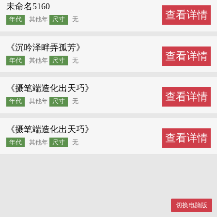
未命名5160
查看详情
年代
其他年
尺寸
无
《沉吟泽畔弄孤芳》
查看详情
年代
其他年
尺寸
无
《摄笔端造化出天巧》
查看详情
年代
其他年
尺寸
无
《摄笔端造化出天巧》
查看详情
年代
其他年
尺寸
无
切换电脑版
切换电脑版