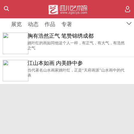
姚叶红 -动态
展览
展览
动态
动态
作品
作品
专著
专著
胸有浩然正气 笔赞锦绣成都
姚叶红的画如同他这个人一样，有正气，有大气，有浩然
之气
江山本如画 内美静中参
当代著名山水画家姚叶红，正是“天府画派”山水画中的代
表