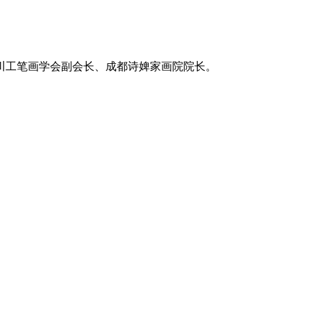
川工笔画学会副会长、成都诗婢家画院院长。