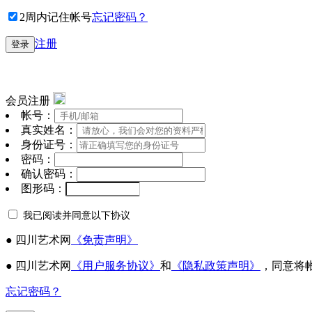
2周内记住帐号
忘记密码？
注册
登录
会员注册
帐号：
真实姓名：
身份证号：
密码：
确认密码：
图形码：
我已阅读并同意以下协议
● 四川艺术网
《免责声明》
● 四川艺术网
《用户服务协议》
和
《隐私政策声明》
，同意将
忘记密码？