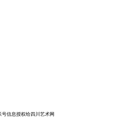
帐号信息授权给四川艺术网