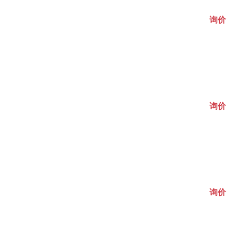
询价
询价
询价