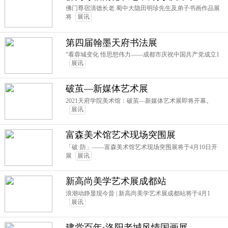
佛门尊宿清德长老.蜀中大隐田明珍先生及弟子书画作品展
将
展讯
第四届翰墨天府书法展
“看蓉城变化 悟思想伟力——成都市庆祝中国共产党成立1
展讯
破茧—新媒体艺术展
2021天府学院美术馆：破茧—新媒体艺术展即将开幕。
展讯
富森美术馆艺术现场突围展
「破·防」——富森美术馆艺术现场突围展将于4月10日开
展
展讯
新高尚美学艺术展成都站
浪潮动静显现今昔 | 新高尚美学艺术展成都站将于4月1
展讯
建党百年·洛阳老城风情国画展