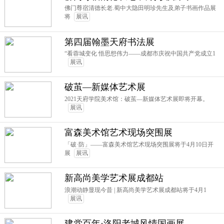
佛门尊宿清德长老.蜀中大隐田明珍先生及弟子书画作品展
将
展讯
第四届翰墨天府书法展
“看蓉城变化 悟思想伟力——成都市庆祝中国共产党成立1
展讯
破茧—新媒体艺术展
2021天府学院美术馆：破茧—新媒体艺术展即将开幕。
展讯
富森美术馆艺术现场突围展
「破·防」——富森美术馆艺术现场突围展将于4月10日开
展
展讯
新高尚美学艺术展成都站
浪潮动静显现今昔 | 新高尚美学艺术展成都站将于4月1
展讯
建党百年·洛阳老城风情国画展