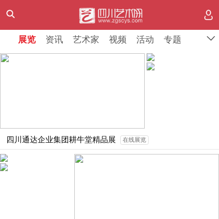
展览
展览
展览
资讯
资讯
资讯
艺术家
艺术家
艺术家
视频
视频
视频
活动
活动
活动
专题
专题
专题
四川通达企业集团耕牛堂精品展
在线展览