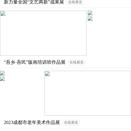
新力量全国“文艺两新”成果展
在线展览
“吾乡·吾民”版画培训班作品展
在线展览
2023成都市老年美术作品展
在线展览