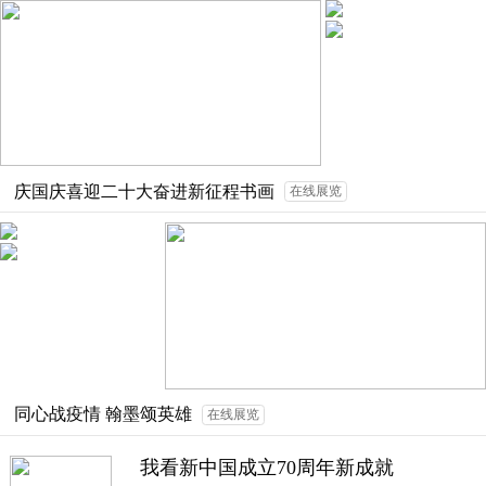
庆国庆喜迎二十大奋进新征程书画
在线展览
同心战疫情 翰墨颂英雄
在线展览
我看新中国成立70周年新成就