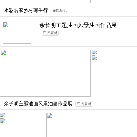
水彩名家乡村写生行
在线展览
余长明主题油画风景油画作品展
在线展览
余长明主题油画风景油画作品展
在线展览