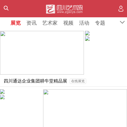
展览
展览
资讯
资讯
艺术家
艺术家
视频
视频
活动
活动
专题
专题
四川通达企业集团耕牛堂精品展
在线展览