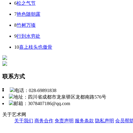
6
松之气节
7
艳色随朝露
8
竹树万顷
9
行到水穷处
10
喜上枝头也傲骨
联系方式
电话：028-69891838
地址：四川省成都市龙泉驿区龙都南路576号
邮箱：3078407186@qq.com
关于艺术网
关于我们
商务合作
免责声明
服务条款
隐私声明
会员帮