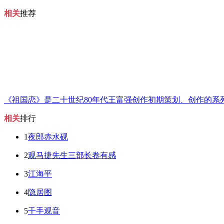
相关
推荐
《祖国恋》是二十世纪80年代王富强创作初期策划、创作的系
相关
排行
1
夜郎赤水砚
2
观马捷先生三部长卷有感
3
江海平
4
隐居图
5
千手观音