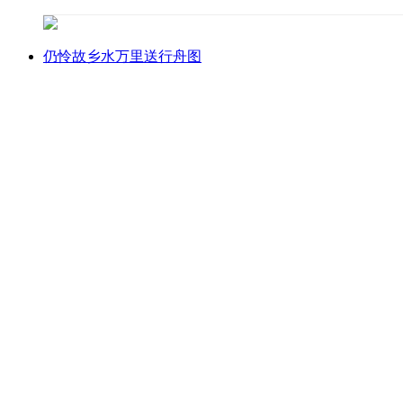
仍怜故乡水万里送行舟图