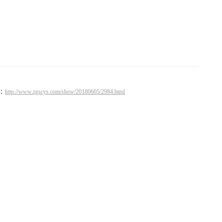
：
http://www.zgscys.com/show/20180605/2984.html