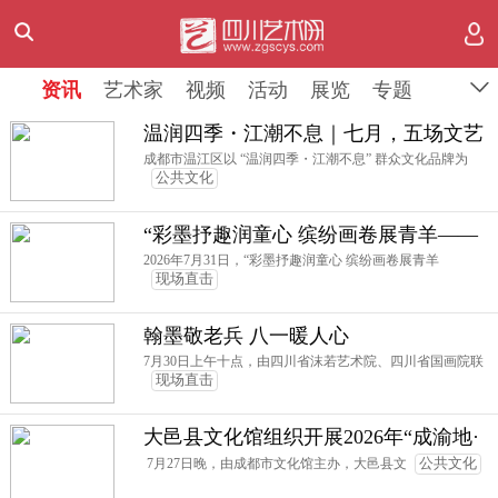
资讯
资讯
资讯
艺术家
艺术家
艺术家
视频
视频
视频
活动
活动
活动
展览
展览
展览
专题
专题
专题
温润四季・江潮不息｜七月，五场文艺
好戏圆满收官
成都市温江区以 “温润四季・江潮不息” 群众文化品牌为
公共文化
“彩墨抒趣润童心 缤纷画卷展青羊——
成都市青羊区文化馆2026年少儿主题美
2026年7月31日，“彩墨抒趣润童心 缤纷画卷展青羊
现场直击
术作品展”在西村大院启幕
翰墨敬老兵 八一暖人心
7月30日上午十点，由四川省沫若艺术院、四川省国画院联
现场直击
大邑县文化馆组织开展2026年“成渝地·
巴蜀情”少儿才艺活动暨第二届“大足石
7月27日晚，由成都市文化馆主办，大邑县文
公共文化
刻杯”大邑赛区歌手大赛活动