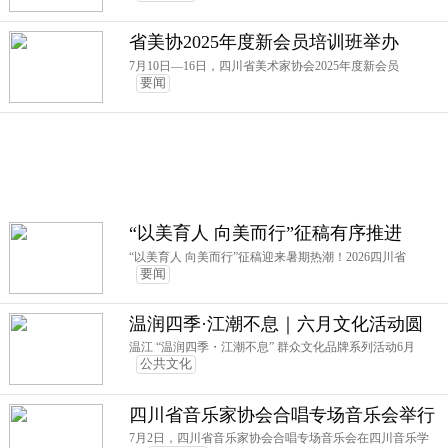
省美协2025年度新会员培训班举办
7月10日—16日，四川省美术家协会2025年度新会员
要闻
“以美育人 向美而行”征稿有序推进
“以美育人 向美而行”征稿迎来暑期热潮！2026四川省
要闻
温润四季·江潮不息｜六月文化活动圆
满收官！音乐会、皮影戏、短视频课
温江 “温润四季・江潮不息” 群众文化品牌系列活动6月
公共文化
堂，解锁温江夏日烟火浪漫
四川省音乐家协会合唱专场音乐会举行
7月2日，四川省音乐家协会合唱专场音乐会在四川音乐学