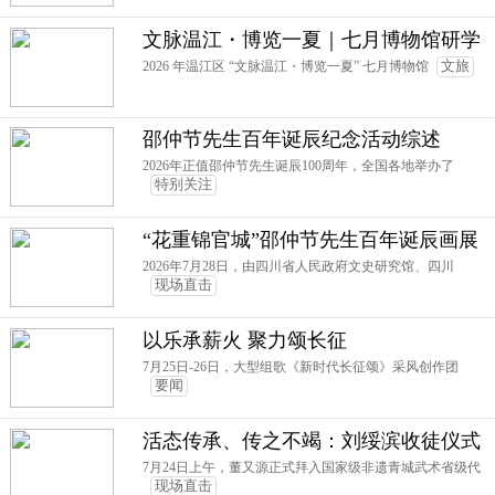
文脉温江・博览一夏｜七月博物馆研学
圆满收官！五大场馆解锁温江文化密码
2026 年温江区 “文脉温江・博览一夏” 七月博物馆
文旅
邵仲节先生百年诞辰纪念活动综述
2026年正值邵仲节先生诞辰100周年，全国各地举办了
特别关注
“花重锦官城”邵仲节先生百年诞辰画展
2026年7月28日，由四川省人民政府文史研究馆、四川
现场直击
以乐承薪火 聚力颂长征
7月25日-26日，大型组歌《新时代长征颂》采风创作团
要闻
活态传承、传之不竭：刘绥滨收徒仪式
7月24日上午，董又源正式拜入国家级非遗青城武术省级代
现场直击