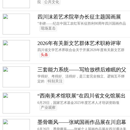
院
公共文化
四川沫若艺术院举办长征主题国画展
“丰碑——纪念中国工农红军长征胜利90周年四川国画作品
现场直击
2026年有关新文艺群体艺术职称评审
四川省文学艺术界联合会关于开展2026年度有关新文艺群
头条
三套能力系统——写给放榜后难眠的父
母
学得好、考得好、活得好，是三套完全独立、逻辑互不绑
定的
特别关注
“西南美术馆联展”在四川省文化馆展出
6月29日，国家艺术基金2025年度艺术人才培训资助项
产业观察
墨骨嘶风——张斌国画作品展在川启幕
6月26日，墨骨嘶风——张斌个人国画作品展在四川通达美