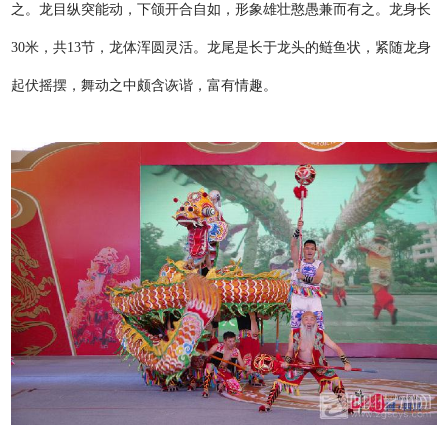
之。龙目纵突能动，下颌开合自如，形象雄壮憨愚兼而有之。龙身长
30米，共13节，龙体浑圆灵活。龙尾是长于龙头的鲢鱼状，紧随龙身
起伏摇摆，舞动之中颇含诙谐，富有情趣。