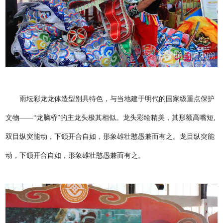
雨坛彩龙龙体造型别具特色，与当地建于明代的国家级重点保护
文物——“龙脑桥”的主龙头极其相似。龙头彩绘精美，其形额高嘴短,
双目纵突能动，下颌开合自如，形象雄壮憨愚兼而有之。龙目纵突能
动，下颌开合自如，形象雄壮憨愚兼而有之。