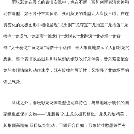
雨坛彩龙在漫长的表演实践中，也在不断丰富和创新表演套路和
动作造型。如今各种丰富多彩、变幻莫测的造型让人应接不暇。在连
贯变化的太极图形中相继呈现“龙出洞”“龙夺宝”“龙拖宝”“龙抱蛋”“龙
擦痒”“龙叹气”“龙滚宝”“跳龙门”“龙脱衣”“龙翻滚”“龙砌塔”“龙背
剑”“太子骑龙”“黄龙滚”等数十个动作，最大限度地展示了人们对龙的
想象。整个表演以热烈并川味浓郁的锣鼓吹打乐伴奏，音乐紧密配合
龙的表现情绪和动作速度，既有旋律的可听性，又增强了龙舞场面的
恢弘气势。
除此之外，雨坛彩龙龙体造型也别具特色，与当地建于明代的国
家级重点保护文物——“龙脑桥”的主龙头极其相似。龙头彩绘精美，
其形额高嘴短,双目纵突能动，下颌开合自如，形象雄壮憨愚兼而有