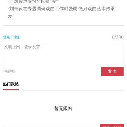
·非遗传承要“补”也要“养”
·刘奇葆在专题调研戏曲工作时强调 做好戏曲艺术传承
发
0
/300
|
登录
注册
0
条跟帖
发 表
热门跟帖
暂无跟帖