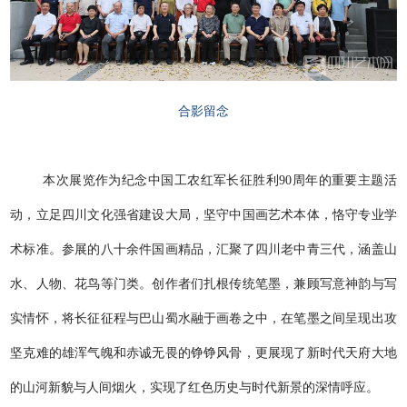
合影留念
本次展览作为纪念中国工农红军长征胜利90周年的重要主题活
动，立足四川文化强省建设大局，坚守中国画艺术本体，恪守专业学
术标准。参展的八十余件国画精品，汇聚了四川老中青三代，涵盖山
水、人物、花鸟等门类。创作者们扎根传统笔墨，兼顾写意神韵与写
实情怀，将长征征程与巴山蜀水融于画卷之中，在笔墨之间呈现出攻
坚克难的雄浑气魄和赤诚无畏的铮铮风骨，更展现了新时代天府大地
的山河新貌与人间烟火，实现了红色历史与时代新景的深情呼应。