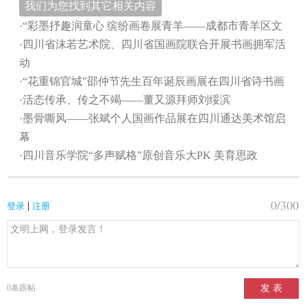
我们为您找到其它相关内容
·“彩墨抒趣润童心 缤纷画卷展青羊——成都市青羊区文
·四川省沫若艺术院、四川省国画院联合开展书画拥军活
动
·“花重锦官城”邵仲节先生百年诞辰画展在四川省诗书画
·活态传承、传之不竭——董又源拜师刘绥滨
·墨骨嘶风——张斌个人国画作品展在四川通达美术馆启
幕
·四川音乐学院“多声赋格”原创音乐大PK 美育思政
0
/300
|
登录
注册
0
条跟帖
发 表