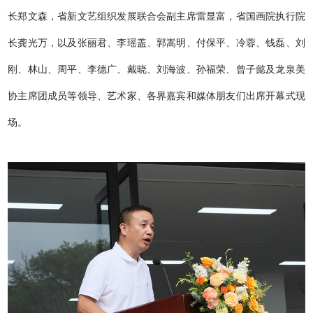
长郑文森，省新文艺组织发展联合会副主席雷显富，省国画院执行院
长龚光万，以及张丽君、李瑶盖、郭嵩明、付保平、冷蓉、钱磊、刘
刚、林山、周平、李德广、戴晓、刘海波、孙福荣、曾子懿及龙泉美
协主席团成员等领导、艺术家、各界嘉宾和媒体朋友们出席开幕式现
场。