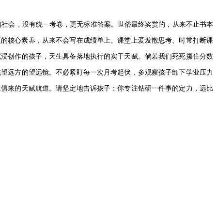
的社会，没有统一考卷，更无标准答案。世俗最终奖赏的，从来不止书本
度的核心素养，从来不会写在成绩单上。课堂上爱发散思考、时常打断课
沉浸创作的孩子，天生具备落地执行的实干天赋。倘若我们死死攥住分数
眺望远方的望远镜。不必紧盯每一次月考起伏，多观察孩子卸下学业压力
生俱来的天赋航道。请坚定地告诉孩子：你专注钻研一件事的定力，远比