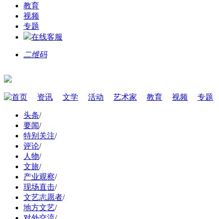
教育
视频
专题
在线客服
二维码
首页
资讯
文学
活动
艺术家
教育
视频
专题
头条
/
要闻
/
特别关注
/
评论
/
人物
/
文旅
/
产业观察
/
现场直击
/
文艺志愿者
/
地方文艺
/
对外交流
/