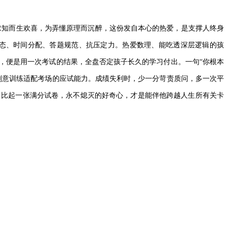
求知而生欢喜，为弄懂原理而沉醉，这份发自本心的热爱，是支撑人终身
态、时间分配、答题规范、抗压定力。热爱数理、能吃透深层逻辑的孩
，便是用一次考试的结果，全盘否定孩子长久的学习付出。一句“你根本
刻意训练适配考场的应试能力。成绩失利时，少一分苛责质问，多一次平
。比起一张满分试卷，永不熄灭的好奇心，才是能伴他跨越人生所有关卡