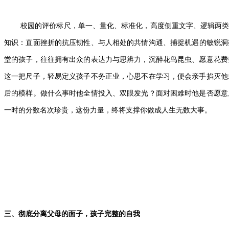
校园的评价标尺，单一、量化、标准化，高度侧重文字、逻辑两
知识：直面挫折的抗压韧性、与人相处的共情沟通、捕捉机遇的敏锐洞
堂的孩子，往往拥有出众的表达力与思辨力，沉醉花鸟昆虫、愿意花费
这一把尺子，轻易定义孩子不务正业，心思不在学习，便会亲手掐灭他
后的模样。做什么事时他全情投入、双眼发光？面对困难时他是否愿意
一时的分数名次珍贵，这份力量，终将支撑你做成人生无数大事。
三、彻底分离父母的面子，孩子完整的自我