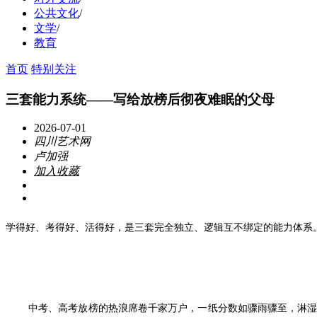
公共文化
/
文学
/
教育
首页
特别关注
三套能力系统——写给放榜后彻夜难眠的父母
2026-07-01
四川艺术网
卢加强
加入收藏
学得好、考得好、活得好，是三套完全独立、逻辑互不绑定的能力体系
中考、高考放榜的热浪席卷千家万户，一纸分数如骤雨骤至，淋