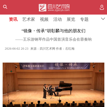
资讯
艺术家
视频
活动
展览
专题
“镜像・传承”胡彰麟与他的朋友们
——王乐游钢琴作品中国首演音乐会在蓉奏响
2026-06-02 20:23
来源：四川艺术网 作者：石红梅