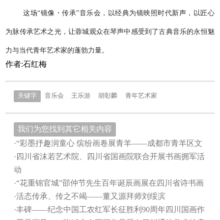
这场“镜像・传承”音乐会，以经典为镜映照时代新声，以匠心
为脉传承艺术之光，让蓉城观众在琴声中感受到了古典音乐的永恒魅
力与当代青年艺术家的蓬勃力量。
作者:石红梅
关键字
音乐会
王乐游
胡彰麟
青年艺术家
我们为您找到其它相关内容
·“彩墨抒趣润童心 缤纷画卷展青羊——成都市青羊区文
·四川省沫若艺术院、四川省国画院联合开展书画拥军活
动
·“花重锦官城”邵仲节先生百年诞辰画展在四川省诗书画
·活态传承、传之不竭——董又源拜师刘绥滨
·丰碑——纪念中国工农红军长征胜利90周年四川国画作