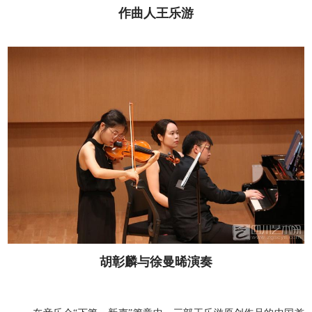
作曲人王乐游
胡彰麟与徐曼晞演奏