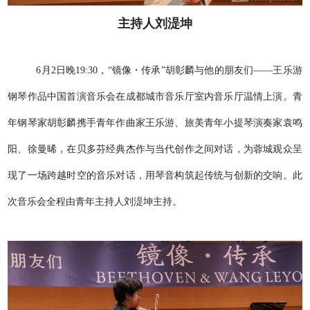
主持人刘湜坤
6月2日晚19:30，“镜像・传承”胡彰麟与他的朋友们——王乐游
钢琴作品中国首演音乐会在成都城市音乐厅室内音乐厅温情上演。青
年钢琴家胡彰麟携手青年作曲家王乐游、旅美青年小提琴演奏家袁鸣
阳、徐曼晞，在贝多芬经典杰作与当代创作之间对话，为蓉城观众呈
现了一场跨越时空的音乐对话，用琴音构筑起传统与创新的交响。此
次音乐会全程由青年主持人刘湜坤主持。