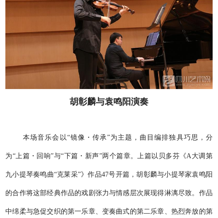
胡彰麟与袁鸣阳演奏
本场音乐会以“镜像・传承”为主题，曲目编排独具巧思，分
为“上篇・回响”与“下篇・新声”两个篇章。上篇以贝多芬《A大调第
九小提琴奏鸣曲“克莱采”》作品47号开篇，胡彰麟与小提琴家袁鸣阳
的合作将这部经典作品的戏剧张力与情感层次展现得淋漓尽致。作品
中绵柔与急促交织的第一乐章、变奏曲式的第二乐章、热烈奔放的第