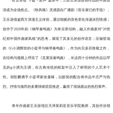
在音乐会“下篇・新声”篇章中，三部王乐游原创作品的中国首
演成为全场焦点。《秋风颂》灵感源自广播剧《音乐家们的手指》，
王乐游借鉴西方浪漫主义传统，通过细腻的音色变化传递浓烈情感；
创作于2020年的《钢琴奏鸣曲》为单乐章结构，融入作曲家对“20世
纪初中国作曲家风格”的思考，展现了其多元的创作语言；压轴登场
的《G小调辉煌的小提琴与钢琴奏鸣曲》，作为向贝多芬致敬之作，
在结构与规模上呼应了《克莱采奏鸣曲》，长达四十分钟的作品以罕
见的g小调为主调，在古典传统的框架中注入了鲜明的个人艺术个
性。胡彰麟携手小提琴家徐曼晞，以默契的配合将作品中庄严与热
烈、抒情与激昂的多重情绪层层推进，赢得了现场观众的热烈掌声。
青年作曲家王乐游现任天津茱莉亚音乐学院教师，其创作涉猎