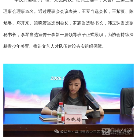
理事会理事19名。通过理事会会议表决，王琴当选会长，王紫薇、陈
焰琳、邓开来、梁晓贺当选副会长，罗霖当选秘书长，韩玉珠当选副
秘书长，李琴当选宣传干事新一届领导班子正式履职，为协会持续深
耕青少年美育、推进文艺人才队伍建设夯实组织保障。