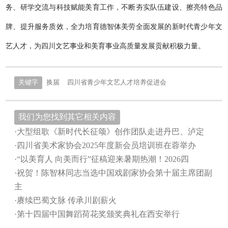
务、研学交流与科技赋能美育工作，不断夯实队伍建设、擦亮特色品
牌、提升服务质效，全力培育德智体美劳全面发展的新时代青少年文
艺人才，为四川文艺事业和美育事业高质量发展贡献积极力量。
关键字
换届
四川省青少年文艺人才培养促进会
我们为您找到其它相关内容
·大型组歌《新时代长征颂》创作团队走进丹巴、泸定
·四川省美术家协会2025年度新会员培训班在蓉举办
·“以美育人 向美而行”征稿迎来暑期热潮！2026四
·祝贺！陈智林同志当选中国戏剧家协会第十届主席团副
主
·赓续巴蜀文脉 传承川剧薪火
·第十四届中国舞蹈荷花奖颁奖典礼在西安举行