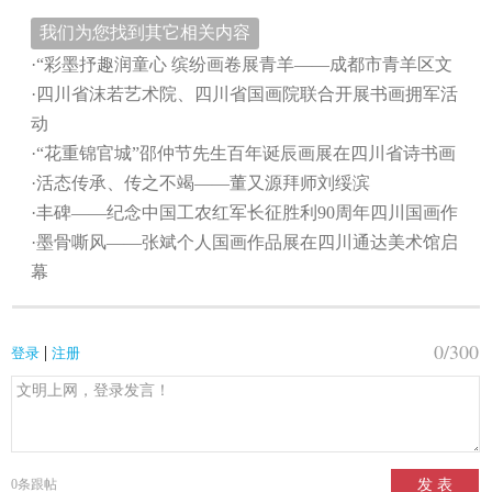
我们为您找到其它相关内容
·“彩墨抒趣润童心 缤纷画卷展青羊——成都市青羊区文
·四川省沫若艺术院、四川省国画院联合开展书画拥军活
动
·“花重锦官城”邵仲节先生百年诞辰画展在四川省诗书画
·活态传承、传之不竭——董又源拜师刘绥滨
·丰碑——纪念中国工农红军长征胜利90周年四川国画作
·墨骨嘶风——张斌个人国画作品展在四川通达美术馆启
幕
0
/300
|
登录
注册
0
条跟帖
发 表