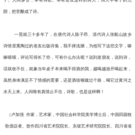
子。人间多苦，幸有诗歌。幸有老友这样的诗人，用大半辈子的光
阴，把苦酿成了诗。
一晃就三十多年了，在唐代诗人陈子昂、清代诗人张船山故乡
诗情里熏陶过的老友出版诗集，我不择浅陋，为他写下这些文字，哆
哆嗦嗦，评论写得长了些，可有什么办法呢？说到老朋友，说到诗，
话就收不住，就象当年桌子本来喝不得酒的我，越喝越放开喝起来，
虽然身体满足不了情感的需要，还是酒借喉咙过个路，喝它过黄河之
水天上来。人间唯有真情止不住，诗歌，也是这样啊！
（卢加强 作家，艺术家，中国社会科学院美学博士后，中国田园牧
歌倡议者。曾作四川省艺术院院长、东坡艺术研究院院长、四川省省