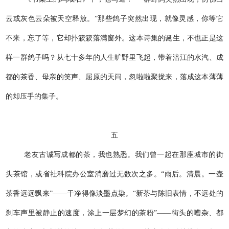
云或灰色云朵被天空释放。”那些鸽子突然出现，就像灵感，你等它
不来，忘了等，它却扑簌簌落满窗外。这本诗集的诞生，不也正是这
样一群鸽子吗？从七十多年的人生旷野里飞起，带着涪江的水汽、成
都的茶香、母亲的笑声、屈原的天问，忽啦啦聚拢来，落成这本薄薄
的却压手的集子。
五
老友古诚写成都的茶，我也熟悉。我们曾一起在那座城市的街
头茶馆，或省社科院办公室消磨过无数次之多。“雨后。清晨。一壶
茶香远远飘来”——干净得像淡墨点染。“新茶与陈旧表情，不远处的
刹车声里被静止的速度，涂上一层梦幻的茶粉”——街头的嘈杂、都