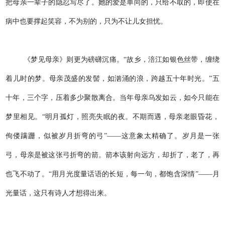
把母亲一辈子的隐忍写尽了。她的爱是单向的，只给不取的，即使在
病中也要撑起笑容，不为别的，只为不让儿女担忧。
《梦见母亲》则更为磅礴沉痛。“故乡，涪江如银色丝带，缠绕
着儿时的梦。母亲茂盛的发髻，如汹涌的浪，跨越五十年时光。”五
十年，三个字，压着多少聚散离合。当年母亲乌发如云，如今只能在
梦里相见。“明月孤灯，照亮失眠的夜。不期而遇，母亲老眼昏花，
佝偻蹒跚，似被岁月折弯的弓”——这意象太精确了。岁月是一张
弓，母亲是被这张弓折弯的箭。箭本该射向远方，却折了，老了，再
也飞不动了。“用月光度量话语的长短，每一句，都饱含深情”——月
光量话，这只有诗人才想得出来。