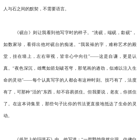
人与石之间的默契，不需要语言。
《砚台》则让我看到他写字时的样子。“洮砚，端砚，歙砚”，
如数家珍，看得出他对砚台的痴迷。“我装裱的字，难称艺术的殿
堂，挂在墙上，左右审视，皆非心中向往”——这是自谦，更是认
真。“夜色深沉，雄鹰如箭划破苍穹，那笔画的遒劲，似难以注入生
命的灵动”——每个认真写字的人都会有这种时刻。技巧有了，法度
有了，可那种“活的”东西，却不容易抓住。但我要说，老友，你抓住
了。在这本诗集里，那些句子比你的书法更直接地抵达了生命的灵
动。
《书架上的玛瑙石》中，他写道：“一群野鸽突然出现，仿佛白