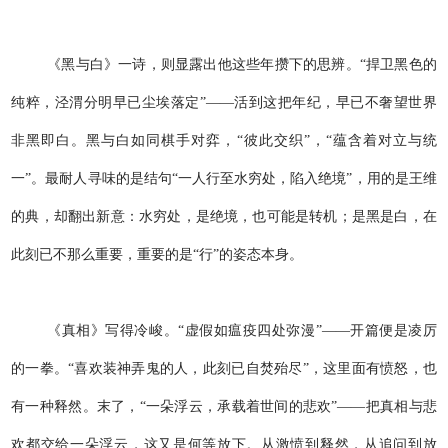
《黑与白》一诗，则显露出他这些年攒下的思辨。“捍卫黑色的
纯粹，泾渭分明早已尘埃落定”——活到这把年纪，早已不奢望世界
非黑即白。黑与白如同棋手对弈，“彼此交织”，“蕴含着对立与统
一”。最耐人寻味的是结句“一人行至水穷处，陷入绝境”，用的是王维
的典，却翻出新意：水穷处，是绝境，也可能是转机；是黑是白，在
此刻已不那么重要，重要的是“行”的姿态本身。
《真相》写得冷峻。“虚假如瘟疫四处弥漫”——开篇便是凌厉
的一拳。“喜欢装神弄鬼的人，此刻已自焚殆尽”，这里面有愤怒，也
有一种释然。末了，“一朵浮云，承载着世间的悲欢”——把真相与悲
欢都交给一朵浮云，这又是何等放下。从激愤到释然，从追问到放