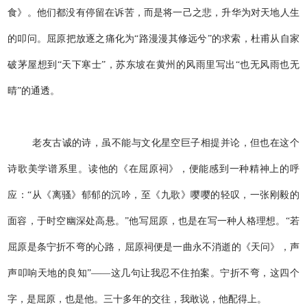
食》。他们都没有停留在诉苦，而是将一己之悲，升华为对天地人生
的叩问。屈原把放逐之痛化为“路漫漫其修远兮”的求索，杜甫从自家
破茅屋想到“天下寒士”，苏东坡在黄州的风雨里写出“也无风雨也无
晴”的通透。
老友古诚的诗，虽不能与文化星空巨子相提并论，但也在这个
诗歌美学谱系里。读他的《在屈原祠》，便能感到一种精神上的呼
应：“从《离骚》郁郁的沉吟，至《九歌》嘤嘤的轻叹，一张刚毅的
面容，于时空幽深处高悬。”他写屈原，也是在写一种人格理想。“若
屈原是条宁折不弯的心路，屈原祠便是一曲永不消逝的《天问》，声
声叩响天地的良知”——这几句让我忍不住拍案。宁折不弯，这四个
字，是屈原，也是他。三十多年的交往，我敢说，他配得上。