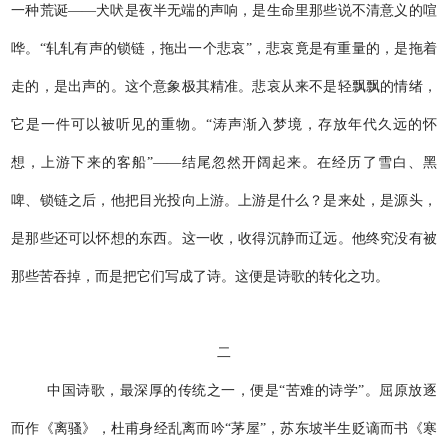
一种荒诞——犬吠是夜半无端的声响，是生命里那些说不清意义的喧
哗。“轧轧有声的锁链，拖出一个悲哀”，悲哀竟是有重量的，是拖着
走的，是出声的。这个意象极其精准。悲哀从
来不是轻飘飘的
情绪，
它是一件可以被听见的重物。“涛声渐入梦境，存放年代久远的怀
想，上游下来的客船”——结尾忽然开阔起来。在经历了雪白、黑
啤、锁链之后，他把目光投向上游。上游是什么？是来处，是源头，
是那些还可以怀想的东西。这一收，收得沉静而辽远。他终究没有被
那些苦吞掉，而是把它们写成了诗。这便是诗歌的转化之功。
二
中国诗歌，最深厚的传统之一，便是“苦难的诗学”。屈原放逐
而作《离骚》，杜甫身经乱离而吟“茅屋”，苏东坡半生贬谪而书《寒