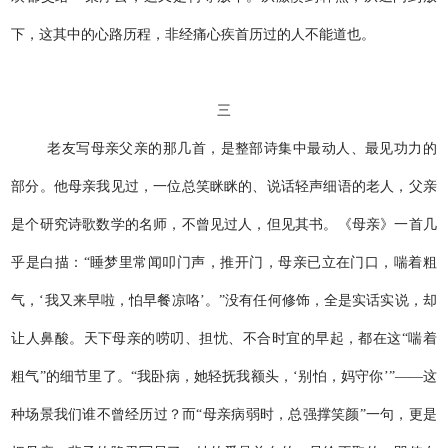
下，这其中的心路历程，非经痛心疾首历过的人不能道也。
三
老友写母亲父亲的那几首，是整部诗集中最动人、最见功力的
部分。他母亲我见过，一位总笑眯眯的、说话轻声细语的老人，父亲
是个研究诗歌数学的名师，不曾见过人，但见其书。《母亲》一首几
乎是白描：“睡梦里常闻叩门声，推开门，母亲已立在门口，喘着粗
气，‘我又来早啦，怕早餐凉咯’。”没有任何修饰，全是实话实说，却
让人鼻酸。天下母亲的唠叨、担忧、不合时宜的早起，都在这“喘着
粗气”的细节里了。“我卧病，她轻抚我额头，‘别怕，妈守你’”——这
种场景我们谁不曾经历过？而“母亲病弱时，总强撑笑颜”一句，更是