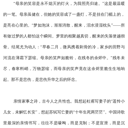
“母亲的笑容是永不熄灭的灯火，为我照亮归途。”这是最温暖
的一笔。母亲虽健在，但她的笑容成了一盏灯，不是挂在门楣上的，
是亮在心里的。“梦如泡沫，渐渐消散，醒来，泪水浸湿枕头”——所
有做过梦的人都怕这个瞬间。梦里的相聚越真切，醒来的失落便越彻
骨。结尾尤为动人：“早春二月，微风携着刺骨的冷，家乡的田野与
河流在薄霜下瑟缩。母亲的笑声如脆铃，在残冬的余烬中。”残冬未
尽，春寒料峭，万物瑟缩，而母亲的笑声竟在这余烬里脆生生地响
起。那不是悲伤，是悲伤升华之后的怀念。
亲情家事之诗，古今人之共性也。我想起杜甫写妻子的“遥怜小
儿女，未解忆长安”，想起苏轼写亡妻的“十年生死两茫茫”。中国诗歌
里最深的亲情书写，往往不是嚎啕，而是克制；不是宣泄，而是沉