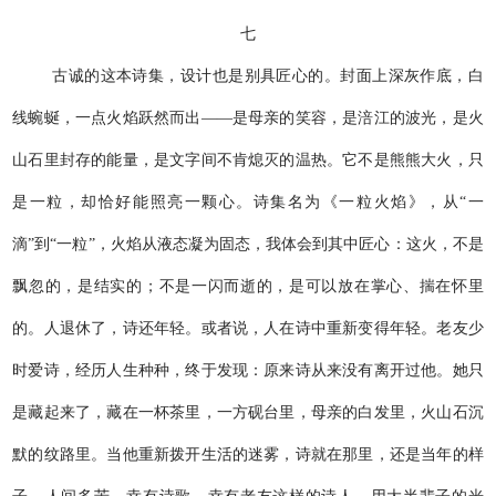
七
古诚的这本诗集，设计也是别具匠心的。封面上深灰作底，白
线蜿蜒，一点火焰跃然而出——是母亲的笑容，是涪江的波光，是火
山石里封存的能量，是文字间不肯熄灭的温热。它不是熊熊大火，只
是一粒，却恰好能照亮一颗心。诗集名为《一粒火焰》，从“一
滴”到“一粒”，火焰从液态凝为固态，我体会到其中匠心：这火，不是
飘忽的，是结实的；不是一闪而逝的，是可以放在掌心、揣在怀里
的。人退休了，诗还年轻。或者说，人在诗中重新变得年轻。老友少
时爱诗，经历人生种种，终于发现：原来诗从来没有离开过他。她只
是藏起来了，藏在一杯茶里，一方砚台里，母亲的白发里，火山石沉
默的纹路里。当他重新拨开生活的迷雾，诗就在那里，还是当年的样