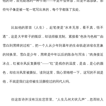
他的诗，首先能感到一种节制——不是不会奔放，而是不愿放纵。那
些句子像是被一笔一笔写出来的，每个字都落了实处。
比如他的那首《人生》。起笔便是“水本无形，看不真，悟不
透”，这是大半辈子的慨叹，却说得极克制。紧接着“色块与色相”“由
雪白到黑啤的过程”，把一个人从少年到暮年的生命轨迹浓缩在意象
的转换里。雪白是少年，黑啤是中年以后的陈杂与浑浊；“肉身接近
冰点，红被冷风反复撕咬”——“红”是残存的温度，是血，是心的颜
色，却在冷风里被撕扯。读到这里，我心里咯噔一下。这写的不就是
他，不就是我们这些被生活撕咬过的同代人吗。
但这首诗并没有沉在悲苦里。“人生几何犬吠几声”，忽而转入