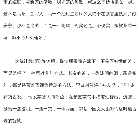
市的速度，与新茶的清嫩、坝坝茶的闲散，就这么奇妙地搅在一起。
这不是写茶，是写人，写一个经历过坎坷的人终于在茶香里找到片刻
安宁。那不是逃避，而是一种化解。现实还是那个现实，但被茶香一
蒸，就不再那么硌牙了。
这就让我想到陶渊明。陶渊明采菊东篱下，不是不知世间苦，
而是选择了一种面对苦的方式。老友的茶，与陶渊明的酒，遥遥相
对，都是将苦难蒸馏为诗意的方法。李白用酒浇心中块垒，“与尔同
销万古愁”，他以茶滤人间浮尘，在氤氲茶气中把苦难析出、沉淀，
滤出一盏澄明。一酒一茶，一体两面，都是中国文人面对命运时最古
老的智慧。