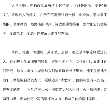
人世间啊，唯独诗歌最有情！这个情，不只是情感，更是“情
义”。诗歌对人的情义，在于它不抛弃任何一段生命经验。那些最不
堪的、最卑微的、最疼痛的时刻，诗歌都愿意接纳，然后把它们变成
美，变成艺术，变成可以被后人传颂的东西。
李白、杜甫、陶渊明、苏东坡、屈原，都是被诗歌这样爱过的
人。他们在人生最困顿的时刻，诗歌不离不弃，陪伴他们，最终让他
们不朽。如今，老友古诚也加入到这条诗歌长河里来。他不是要成为
他们，而是以自己的方式，延续这条“诗之河”。他的诗里有火的热，
也有水的柔——写母亲时，水一般柔软，写人生时，火一般灼烫。这
两种力量，正如他诗中写的涪江与火山，构成了他的精神基因。