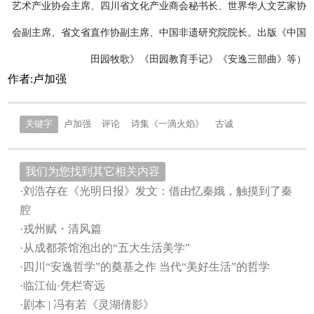
艺术产业协会主席、四川省文化产业商会秘书长、世界华人文艺家协
会副主席、省文省直作协副主席、中国非遗研究院院长。出版《中国
田园牧歌》《田园教育手记》《安逸三部曲》等）
作者:卢加强
关键字
卢加强
评论
诗集《一滴火焰》
古诚
我们为您找到其它相关内容
·刘浩存在《光明日报》发文：借由忆秦娥，触摸到了秦
腔
·戎州赋・清风篇
·从成都茶馆泡出的“五大生活美学”
·四川“安逸哲学”的奠基之作 当代“美好生活”的哲学
·临江仙·凭栏寄远
·剧本 | 冯有若《灵湖倩影》