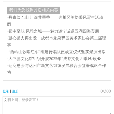
我们为您找到其它相关内容
·丹青绘巴山 川渝共墨香——达川区美协采风写生活动
圆
·蜀中至味 风雅之城——魅力遂宁诚邀五湖四海宾朋
·凝心聚力再出发！成都市龙泉驿区美术家协会第二届理
事
·“西岭山歌唱红军”组建传唱队伍成立仪式暨实景演出常
·大邑县文化馆组织开展2025年“成都文化四季风·欢�
·达商总会与达州市新文艺组织发展联合会签署战略合作
协
0
/300
|
登录
注册