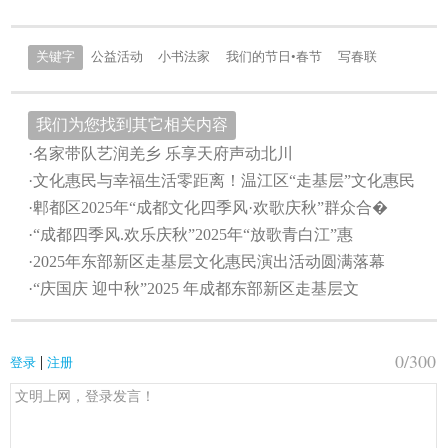
关键字
公益活动
小书法家
我们的节日•春节
写春联
我们为您找到其它相关内容
·名家带队艺润羌乡 乐享天府声动北川
·文化惠民与幸福生活零距离！温江区“走基层”文化惠民
·郫都区2025年“成都文化四季风·欢歌庆秋”群众合�
·“成都四季风.欢乐庆秋”2025年“放歌青白江”惠
·2025年东部新区走基层文化惠民演出活动圆满落幕
·“庆国庆 迎中秋”2025 年成都东部新区走基层文
0
/300
|
登录
注册