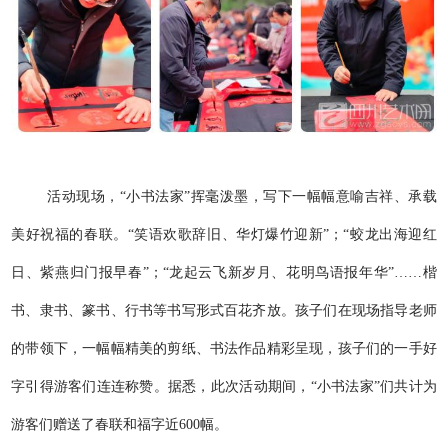
活动现场，“小书法家”挥毫泼墨，写下一幅幅意喻吉祥、承载
美好祝福的春联。“笑语欢歌辞旧、华灯爆竹迎新”；“蛟龙出海迎红
日、紫燕归门报早春”；“龙起云飞新岁月、花明鸟语报年华”……楷
书、隶书、篆书、行书等书写形式百花齐放。孩子们在现场指导老师
的带领下，一幅幅精美的剪纸、书法作品精彩呈现，孩子们的一手好
字引得游客们连连称赞。据悉，此次活动期间，“小书法家”们共计为
游客们赠送了春联和福字近600幅。