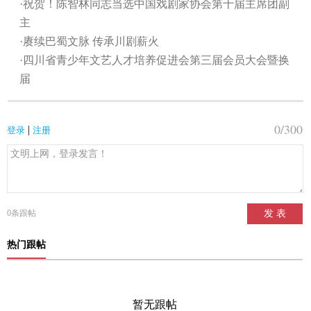
·祝贺！陈智林同志当选中国戏剧家协会第十届主席团副
主
·赓续巴蜀文脉 传承川剧薪火
·四川省青少年文艺人才培养促进会第三届会员大会暨换
届
0
/300
|
登录
注册
0
条跟帖
发 表
热门跟帖
暂无跟帖