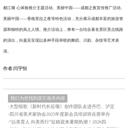
都江堰·心体验推介主题活动、美丽中国——成都之夜宣传推广活动、
美丽中国——香格里拉之夜等特色活动，充分展示成都丰富的旅游资
源和独特的风土人情。推介活动上，将有一台结合著名景区景点线路
的演出，向嘉宾呈现以多种手段串联的舞蹈、川剧、杂技等艺术表
演。
作者:闫宇恒
我们为您找到其它相关内容
·大型组歌《新时代长征颂》创作团队走进丹巴、泸定
·四川省美术家协会2025年度新会员培训班在蓉举办
·“以美育人 向美而行”征稿迎来暑期热潮！2026四