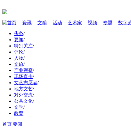
首页
资讯
文学
活动
艺术家
视频
专题
数字
头条
/
要闻
/
特别关注
/
评论
/
人物
/
文旅
/
产业观察
/
现场直击
/
文艺志愿者
/
地方文艺
/
对外交流
/
公共文化
/
文学
/
教育
首页
要闻