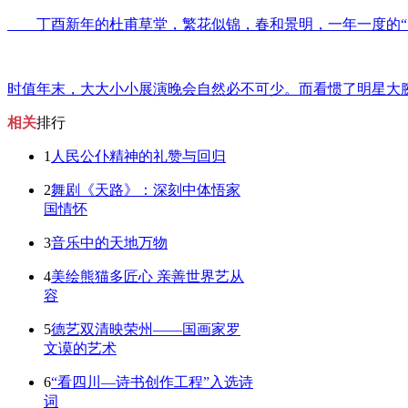
丁酉新年的杜甫草堂，繁花似锦，春和景明，一年一度的“
时值年末，大大小小展演晚会自然必不可少。而看惯了明星大
相关
排行
1
人民公仆精神的礼赞与回归
2
舞剧《天路》：深刻中体悟家
国情怀
3
音乐中的天地万物
4
美绘熊猫多匠心 亲善世界艺从
容
5
德艺双清映荣州——国画家罗
文谟的艺术
6
“看四川—诗书创作工程”入选诗
词