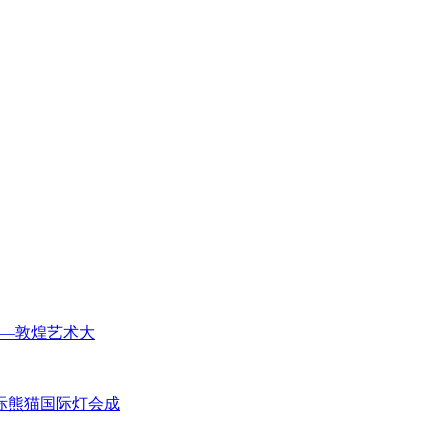
——敦煌艺术大
际熊猫国际灯会成