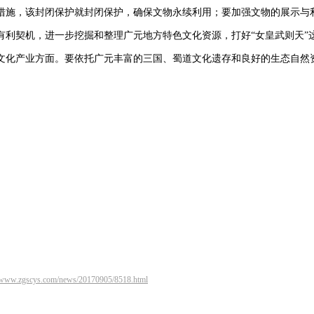
措施，该封闭保护就封闭保护，确保文物永续利用；要加强文物的展示与
有利契机，进一步挖掘和整理广元地方特色文化资源，打好“女皇武则天”
文化产业方面。要依托广元丰富的三国、蜀道文化遗存和良好的生态自然
//www.zgscys.com/news/20170905/8518.html