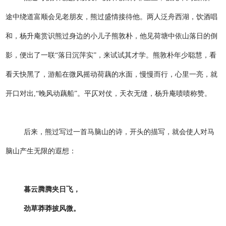
途中绕道富顺会见老朋友，熊过盛情接待他。两人泛舟西湖，饮酒唱
和，杨升庵赏识熊过身边的小儿子熊敦朴，他见荷塘中依山落日的倒
影，便出了一联“落日沉萍实”，来试试其才学。熊敦朴年少聪慧，看
看天快黑了，游船在微风摇动荷藕的水面，慢慢而行，心里一亮，就
开口对出,“晚风动藕船”。平仄对仗，天衣无缝，杨升庵啧啧称赞。
后来，熊过写过一首马脑山的诗，开头的描写，就会使人对马
脑山产生无限的遐想：
暮云腾腾夹日飞，
劲草莽莽披风微。