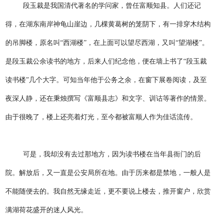
段玉裁是我国清代著名的学问家，曾任富顺知县。人们还记
得，在湖东南岸神龟山崖边，几棵黄葛树的笼阴下，有一排穿木结构
的吊脚楼，原名叫“西湖楼”，在上面可以望尽西湖，又叫“望湖楼”。
是段玉裁公余读书的地方，后来人们纪念他，便在墙上书了“段玉裁
读书楼”几个大字。可知当年他于公务之余，在窗下展卷阅读，及至
夜深人静，还在秉烛撰写《富顺县志》和文字、训诂等著作的情景。
由于很晚了，楼上还亮着灯光，至今都被富顺人作为佳话流传。
可是，我却没有去过那地方，因为读书楼在当年县衙门的后
院。解放后，又一直是公安局所在地。由于历来都是禁地，一般人是
不能随便去的。我自然无缘走近，更不要说上楼去，推开窗户，欣赏
满湖荷花盛开的迷人风光。