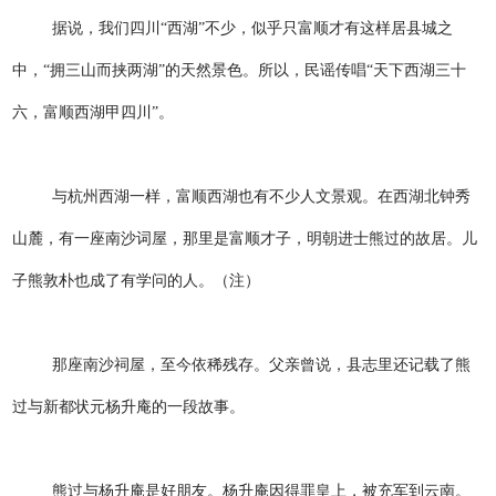
据说，我们四川“西湖”不少，似乎只富顺才有这样居县城之
中，“拥三山而挟两湖”的天然景色。所以，民谣传唱“天下西湖三十
六，富顺西湖甲四川”。
与杭州西湖一样，富顺西湖也有不少人文景观。在西湖北钟秀
山麓，有一座南沙词屋，那里是富顺才子，明朝进士熊过的故居。儿
子熊敦朴也成了有学问的人。（注）
那座南沙祠屋，至今依稀残存。父亲曾说，县志里还记载了熊
过与新都状元杨升庵的一段故事。
熊过与杨升庵是好朋友。杨升庵因得罪皇上，被充军到云南。