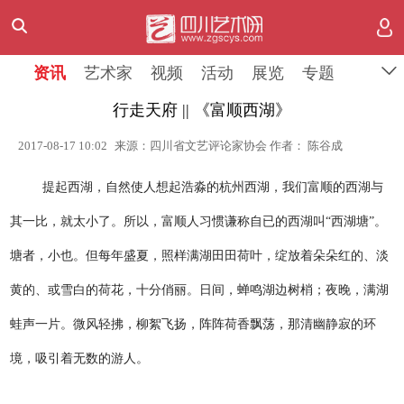
资讯
艺术家
视频
活动
展览
专题
行走天府 || 《富顺西湖》
2017-08-17 10:02
来源：四川省文艺评论家协会 作者： 陈谷成
提起西湖，自然使人想起浩淼的杭州西湖，我们富顺的西湖与
其一比，就太小了。所以，富顺人习惯谦称自已的西湖叫“西湖塘”。
塘者，小也。但每年盛夏，照样满湖田田荷叶，绽放着朵朵红的、淡
黄的、或雪白的荷花，十分俏丽。日间，蝉鸣湖边树梢；夜晚，满湖
蛙声一片。微风轻拂，柳絮飞扬，阵阵荷香飘荡，那清幽静寂的环
境，吸引着无数的游人。