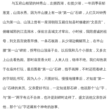
与五府山相望的钟秀山，左拥西湖，右揽少湖，一年四季蓊郁
葱茏，山清水秀。因为半山腰上有一块“第一山”石碑，人们又叫钟秀
山为第一山。山顶上曾有一座清朝段玉裁任知县时修建的“文昌宫”，
俯瞰城郭的江流湖水，保佑古县城文才辈出。小时候，我陪虔诚的祖
母，到文昌宫烧香拜佛。一条石板路，从少湖边蜿蜒而上，在半山
腰“第一山”碑前，拐弯往山顶庙子去。以后我和几个小朋友，又多次
上山去看热闹。那时庙里香火旺，人来人往，络绎不绝。我们却热衷
于在庙外打玩，最后围着“第一山”石碑，指手画脚，不时还照着碑上
的字胡乱书写。因为人小，只图好玩。慢慢地懂事后，才知道“第一
山”石碑的来历。父亲爱好书法，一定知道那石碑，他说那个“山”字，
与“第一”两字有点不合体，也许是刻碑时走样了。盛文说他父亲告诉
他，那个“山”字还藏有个神奇的故事。