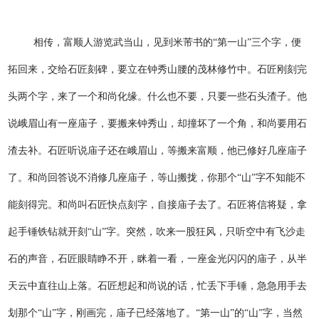
相传，富顺人游览武当山，见到米芾书的“第一山”三个字，便
拓回来，交给石匠刻碑，要立在钟秀山腰的茂林修竹中。石匠刚刻完
头两个字，来了一个和尚化缘。什么也不要，只要一些石头渣子。他
说峨眉山有一座庙子，要搬来钟秀山，却撞坏了一个角，和尚要用石
渣去补。石匠听说庙子还在峨眉山，等搬来富顺，他已修好几座庙子
了。和尚回答说不消修几座庙子，等山搬拢，你那个“山”字不知能不
能刻得完。和尚叫石匠快点刻字，自接庙子去了。石匠将信将疑，拿
起手锤铁钻就开刻“山”字。突然，吹来一股狂风，只听空中有飞沙走
石的声音，石匠眼睛睁不开，眯着一看，一座金光闪闪的庙子，从半
天云中直往山上落。石匠想起和尚说的话，忙丢下手锤，急急用手去
划那个“山”字，刚画完，庙子已经落地了。“第一山”的“山”字，当然