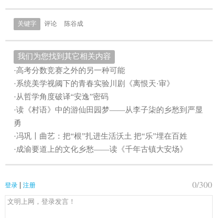
关键字
评论
陈谷成
我们为您找到其它相关内容
·高考分数竞赛之外的另一种可能
·系统美学视阈下的青春实验川剧《离恨天·审》
·从哲学角度破译“安逸”密码
·读《村语》中的游仙田园梦——从李子柒的乡愁到严显
勇
·冯巩丨曲艺：把“根”扎进生活沃土 把“乐”埋在百姓
·成渝要道上的文化乡愁——读《千年古镇大安场》
0
/300
|
登录
注册