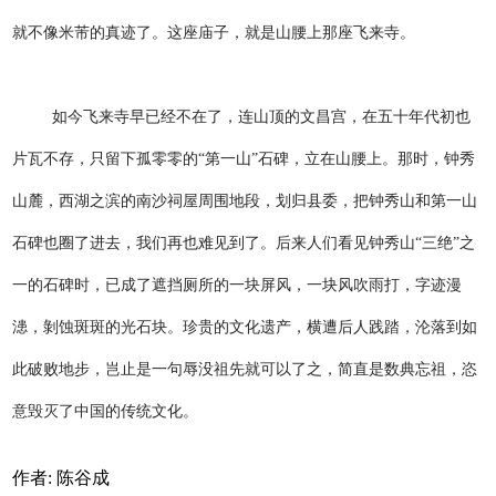
就不像米芾的真迹了。这座庙子，就是山腰上那座飞来寺。
如今飞来寺早已经不在了，连山顶的文昌宫，在五十年代初也
片瓦不存，只留下孤零零的“第一山”石碑，立在山腰上。那时，钟秀
山麓，西湖之滨的南沙祠屋周围地段，划归县委，把钟秀山和第一山
石碑也圈了进去，我们再也难见到了。后来人们看见钟秀山“三绝”之
一的石碑时，已成了遮挡厕所的一块屏风，一块风吹雨打，字迹漫
漶，剝蚀斑斑的光石块。珍贵的文化遗产，横遭后人践踏，沦落到如
此破败地步，岂止是一句辱没祖先就可以了之，简直是数典忘祖，恣
意毁灭了中国的传统文化。
作者: 陈谷成