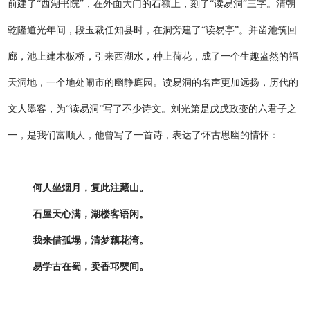
前建了“西湖书院”，在外面大门的石额上，刻了“读易洞”三字。清朝
乾隆道光年间，段玉裁任知县时，在洞旁建了“读易亭”。并凿池筑回
廊，池上建木板桥，引来西湖水，种上荷花，成了一个生趣盎然的福
天洞地，一个地处闹市的幽静庭园。读易洞的名声更加远扬，历代的
文人墨客，为“读易洞”写了不少诗文。刘光第是戊戌政变的六君子之
一，是我们富顺人，他曾写了一首诗，表达了怀古思幽的情怀：
何人坐烟月，复此注藏山。
石屋天心满，湖楼客语闲。
我来借孤塌，清梦藕花湾。
易学古在蜀，卖香邛僰间。