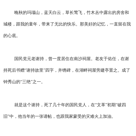
晚秋的玛瑙山，蓝天白云，草长莺飞，竹木丛中露出的房舍和
城楼，跟我的童年，带来了无比的快乐。那美好的记忆，一直留在我
的心底。
国民党元老谢持，曾一度居住在南沙祠屋。老友于佑任，在谢
持死后书赠“谢持故里”四字，并镌碑，在湖畔祠屋旁建亭置之。成了
钟秀山的“三绝”之一。
就是这个谢持，死了几十年的国民党人，在“文革”初期“破四
旧”中，他当年的一张请帖，也跟我家蒙受的灾难火上加油。