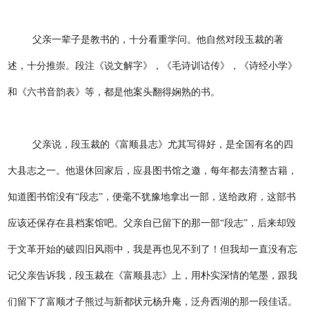
父亲一辈子是教书的，十分看重学问。他自然对段玉裁的著
述，十分推崇。段注《说文解字》，《毛诗训诂传》，《诗经小学》
和《六书音韵表》等，都是他案头翻得娴熟的书。
父亲说，段玉裁的《富顺县志》尤其写得好，是全国有名的四
大县志之一。他退休回家后，应县图书馆之邀，每年都去清整古籍，
知道图书馆没有“段志”，便毫不犹豫地拿出一部，送给政府，这部书
应该还保存在县档案馆吧。父亲自已留下的那一部“段志”，后来却毁
于文革开始的破四旧风雨中，我是再也见不到了！但我却一直没有忘
记父亲告诉我，段玉裁在《富顺县志》上，用朴实深情的笔墨，跟我
们留下了富顺才子熊过与新都状元杨升庵，泛舟西湖的那一段佳话。