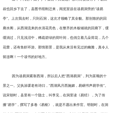
叔也回乡下去了，县图书馆刚迁来，阅览室设在读易洞旁的“读易
亭”。上次我去时，只到石洞，这次才领略了其全貌。那别致的的回
廊水阁，从西湖流来的水清花亮色，在整齐的木板铺就的回廊下，缓
缓淌过，只见浅沼中，稀疏碧绿的荷叶间，也俏立着几朵荷花，几个
花蕾，还有鱼虾环游。那情那景，是我从来没有见过的幽雅，真令人
留连啊！一个读书的好地方。
因为读易洞紧靠西湖，所以后人把“西湖易洞”，列为富顺的十
景之一。父执涂瑗老有诗曰，“西湖风月西施媚，易硐书声易学传”。
说宋朝时，县里有一个隐士，叫李见，在洞里读《易经》，为了传
播“易学”，撰写了多卷《易枢》，就是不愿出来作官。明朝时，在洞