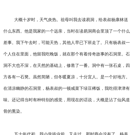
大概十岁时，天气炎热。祖母叫我去读易洞，给表叔杨康林送
什么东西。他是我家的一个远亲，当时在读易洞商会里顶了一个什么
差事。我下午去时，可能天热，其他人早已下班走了。只有杨表叔一
个人住在里面，他留我吃晚饭，就在那个有着传奇故事的石洞里。石
洞不大也不深，在天然的基础上，修凿了一番。洞中有一张石桌，四
方各有一石凳。虽然简陋，但冬暖夏凉，十分宜人。是一个好地方。
在清凉幽静的石洞里，杨表叔的一顿咸菜下绿豆稀饭，我吃得津津有
味。还记得当时有种特别的感觉，用现在的话说，大概是沾了仙风道
骨的熏染。
五十年代初，我小学毕业前，又去过。那时商会没有了，杨表