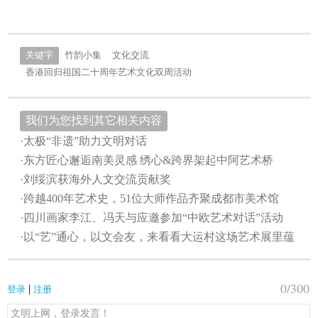
关键字
竹韵小集
文化交流
香港回归祖国二十周年艺术文化双周活动
我们为您找到其它相关内容
·太极“非遗”助力文明对话
·东方匠心邂逅南美灵感 绣心&跨界架起中阿艺术桥
·刘绥滨获海外人文交流贡献奖
·跨越400年艺术史，51位大师作品齐聚成都市美术馆
·四川画家李江、冯天与应邀参加“中欧艺术对话”活动
·以“艺”通心，以文会友，来看看大运村这场艺术展里蕴
0
/300
|
登录
注册