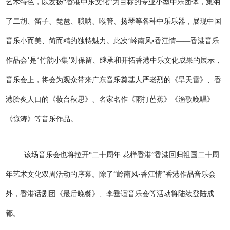
艺术特色，以发扬“香港中乐文化”为目标的专业小型中乐团体，集纳
了二胡、笛子、琵琶、唢呐、喉管、扬琴等各种中乐乐器，展现中国
音乐小而美、简而精的独特魅力。此次‘岭南风•香江情——香港音乐
作品会’是‘竹韵小集’对保留、继承和开拓香港中乐文化成果的展示，
音乐会上，将会为观众带来广东音乐奠基人严老烈的《旱天雷》、香
港脍炙人口的《妆台秋思》、名家名作《雨打芭蕉》《渔歌晚唱》
《惊涛》等音乐作品。
该场音乐会也将拉开“二十周年 花样香港”香港回归祖国二十周
年艺术文化双周活动的序幕。除了“岭南风•香江情”香港作品音乐会
外，香港话剧团《最后晚餐》、李垂谊音乐会等活动将陆续登陆成
都。