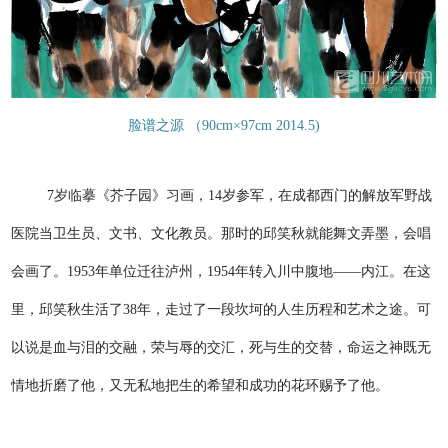
脸谱之源 （90cm×97cm 2014.5)
7岁临摹《芥子园》习画，14岁参军，在成都西门的解放军野战
医院当卫生员、文书、文化教员。那时的邱笑秋就能舞文弄墨，会唱
会画了。1953年单位迁往泸州，1954年转入川中腹地——内江。在这
里，邱笑秋生活了38年，走过了一段坎坷的人生历程和艺术之途。可
以说是血与泪的交融，荣与辱的交汇，死与生的交替，命运之神既无
情地折磨了他，又无私地把生的希望和成功的花环赐予了他。