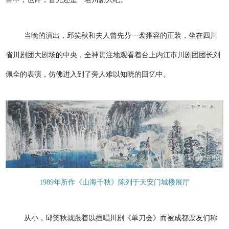
当晚的演出，邱笑秋和夫人曾先芬一袭雍容的正装，坐在四川
省川剧团大剧场的中央，全神贯注地观看着台上内江市川剧团团长刘
佩全的表演，仿佛进入到了旁人难以知晓的回忆中。
1989年所作《山海千秋》陈列于天安门城楼展厅
从小，邱笑秋就跟着以擅唱川剧《单刀会》而被成都票友们称