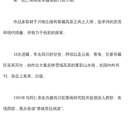
第一批巴蜀画派卓越成就代表人物。
作品多取材于川南丘陵和青藏高原之风土人情，追求诗的意境
和现代情趣、并致力于色彩的探索。
18次进藏，常去四川的甘孜、阿坝以及云南、青海、甘肃等藏
区采风写生，创作出大量反映雪域高原的重彩山水画，在国内外书
刊、杂志上发表、出版。
1995年与同仁亲友共建四川彩墨画研究院并提倡深入西部、表
现西部，逐步形成“香格里拉画派”。