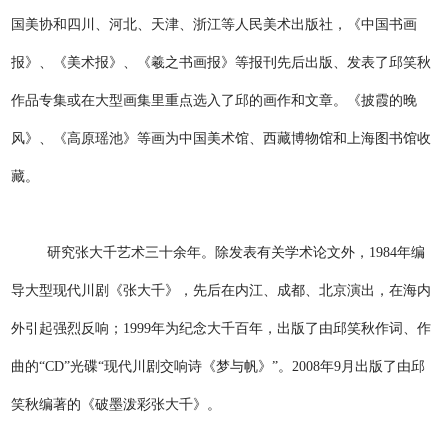
国美协和四川、河北、天津、浙江等人民美术出版社，《中国书画
报》、《美术报》、《羲之书画报》等报刊先后出版、发表了邱笑秋
作品专集或在大型画集里重点选入了邱的画作和文章。《披霞的晚
风》、《高原瑶池》等画为中国美术馆、西藏博物馆和上海图书馆收
藏。
研究张大千艺术三十余年。除发表有关学术论文外，1984年编
导大型现代川剧《张大千》，先后在内江、成都、北京演出，在海内
外引起强烈反响；1999年为纪念大千百年，出版了由邱笑秋作词、作
曲的“CD”光碟“现代川剧交响诗《梦与帆》”。2008年9月出版了由邱
笑秋编著的《破墨泼彩张大千》。