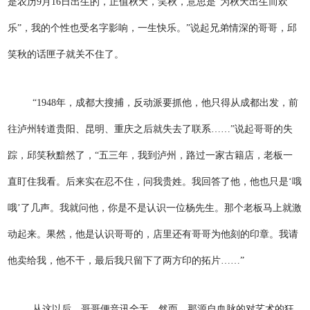
是农历9月16日出生的，正值秋天，笑秋，意思是“为秋天出生而欢
乐”，我的个性也受名字影响，一生快乐。”说起兄弟情深的哥哥，邱
笑秋的话匣子就关不住了。
“1948年，成都大搜捕，反动派要抓他，他只得从成都出发，前
往泸州转道贵阳、昆明、重庆之后就失去了联系……”说起哥哥的失
踪，邱笑秋黯然了，“五三年，我到泸州，路过一家古籍店，老板一
直盯住我看。后来实在忍不住，问我贵姓。我回答了他，他也只是‘哦
哦’了几声。我就问他，你是不是认识一位杨先生。那个老板马上就激
动起来。果然，他是认识哥哥的，店里还有哥哥为他刻的印章。我请
他卖给我，他不干，最后我只留下了两方印的拓片……”
从这以后，哥哥便音讯全无。然而，那源自血脉的对艺术的狂