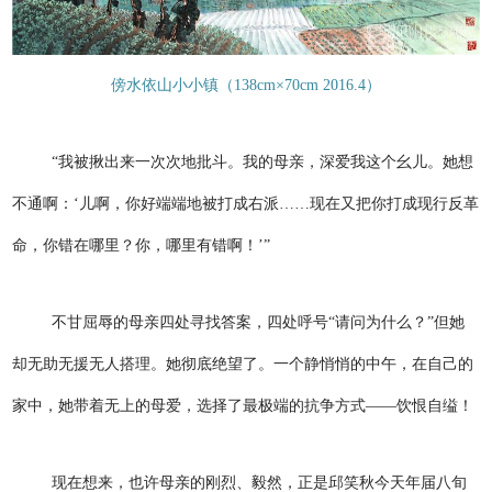
傍水依山小小镇（138cm×70cm 2016.4）
“我被揪出来一次次地批斗。我的母亲，深爱我这个幺儿。她想
不通啊：‘儿啊，你好端端地被打成右派……现在又把你打成现行反革
命，你错在哪里？你，哪里有错啊！’”
不甘屈辱的母亲四处寻找答案，四处呼号“请问为什么？”但她
却无助无援无人搭理。她彻底绝望了。一个静悄悄的中午，在自己的
家中，她带着无上的母爱，选择了最极端的抗争方式——饮恨自缢！
现在想来，也许母亲的刚烈、毅然，正是邱笑秋今天年届八旬