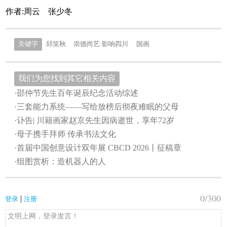
作者:周云 张少冬
关键字
邱笑秋
崇德尚艺·影响四川
国画
我们为您找到其它相关内容
·邵仲节先生百年诞辰纪念活动综述
·三套能力系统——写给放榜后彻夜难眠的父母
·讣告| 川籍画家赵京先生因病逝世，享年72岁
·母子携手拜师 传承书法文化
·首届中国创意设计双年展 CBCD 2026丨征稿章
·组图赏析：造机器人的人
0
/300
|
登录
注册