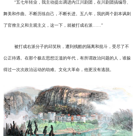
“五七年转业，我主动提出调进内江川剧团，在川剧团搞编导、
舞美和作曲。不断历练自己，不断长进。五八年，我的两个剧本讽刺
了官僚主义和主观主义，这一下，就被打成右派……”
被打成右派分子的邱笑秋，遭到残酷的隔离和批斗，受尽了不
公正待遇。在那个极左思想泛滥的年代，有所谓政治问题的人，谁躲
得过一次次政治运动的劫难。文化大革命，他更没有逃脱。