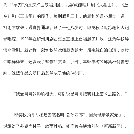
为“邱单刀”的父亲打围鼓唱川剧。几岁就能唱川剧《大盘山》、《放
奎》和《三击掌》的段子。每到腊月三十，他就和邻居小朋友一道，
打闹年锣鼓，通宵打通城。到了十七八岁时，邱笑秋又追踪老艺人记
录唱腔。1953年在泸州川剧团更是直接上台唱起了川戏，还为学校导
演小歌剧。就这样，邱笑秋的戏瘾越染越大，后来就自编自演，吹拉
弹唱样样来，还发表了些作品文章。那时，年轻单纯的邱笑秋何曾想
到，这些作品文章日后竟然成了他的“祸根”。
“我受哥哥的影响很大，可以说是哥哥把我引上艺术之路的。”
邱笑秋的哥哥杨启善笔名叫“公孙四郎”，因为母亲娘家无子，
过继给了外婆当孙子，故而姓杨。杨启善在解放前的《新新新闻》、