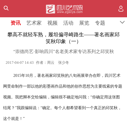
资讯
艺术家
视频
活动
展览
专题
攀高不就轻车熟，履坦偏寻崎路生——著名画家邱
笑秋印象（一）
“崇德尚艺·影响四川”名老美术家专访系列之邱笑秋
2017-04-07 14:43
作者：周云 张少冬
2015年10月，著名画家邱笑秋的八旬画展举办在即，四川艺术
网受命制作一部以他的彩墨画作品和他的创作思想为主要线索的专题
视频。我把脚本交给编辑，编辑很不确定地问我：“你确定用这张图
结尾？”我跟编辑说：“确定。每个人都希望看到一个真正的邱笑秋，
这个就是！”