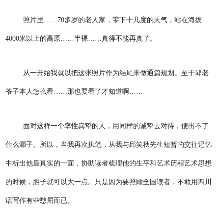
照片里……70多岁的老人家，零下十几度的天气，站在海拔
4000米以上的高原……半裸……真得不能再真了。
从一开始我就以把这张照片作为结尾来做通篇规划。至于邱老
爷子本人怎么看……那也要看了才知道啊……
面对这样一个率性真挚的人，用同样的诚挚去对待，便出不了
什么漏子。所以，当我再次执笔，从我与邱笑秋先生短暂的交往记忆
中析出他最真实的一面，协助读者梳理他的生平和艺术历程艺术思想
的时候，胆子就可以大一点。只是因为要照顾全国读者，不敢用四川
话写作有些憋屈而已。