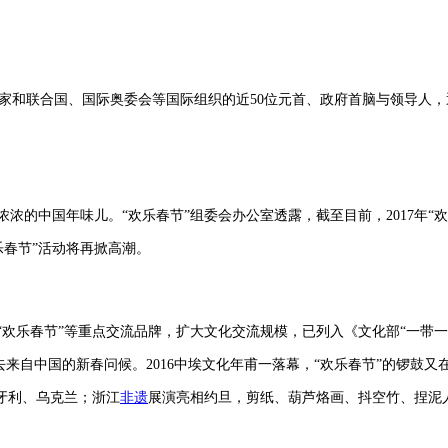
家和联合国、国际奥委会等国际组织的近50位元首、政府首脑与领导人
的中国年味儿。“欢乐春节”组委会办公室透露，截至目前，2017年“欢乐春
乐春节”活动将再掀高潮。
乐春节”等重点交流品牌，扩大文化交流规模，已列入《文化部“一带一路”文化
来自中国的新春问候。2016中埃文化年甫一落幕，“欢乐春节”的锣鼓又
牙利、乌克兰；浙江
非遗
展演亮相约旦，剪纸、葫芦烙画、抖空竹、捏泥