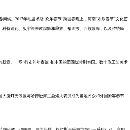
候。2017年毛里求斯“欢乐春节”跨国春晚上，河南“欢乐春节”文化艺
、科特迪瓦、贝宁迎来敦煌舞和藏族、裕固族、回族歌舞，以及传统民
有新意。一场“行走的年夜饭”把中国的团圆饭带到泰国。数十位工艺美术
帝国大厦灯光装置与哈德逊河主题焰火表演成为当地民众和外国游客春节
在英国伦敦、伯明翰、曼彻斯特、格拉斯哥等城市举行一系列活动，京剧