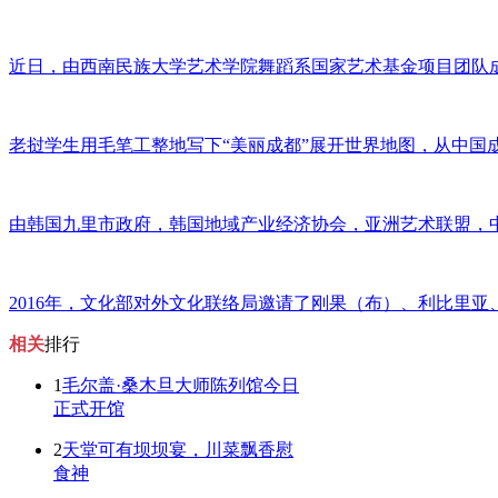
近日，由西南民族大学艺术学院舞蹈系国家艺术基金项目团队
老挝学生用毛笔工整地写下“美丽成都”展开世界地图，从中国
由韩国九里市政府，韩国地域产业经济协会，亚洲艺术联盟，
2016年，文化部对外文化联络局邀请了刚果（布）、利比里亚
相关
排行
1
毛尔盖·桑木旦大师陈列馆今日
正式开馆
2
天堂可有坝坝宴，川菜飘香慰
食神