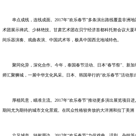
串点成线，连线成面。2017年“欢乐春节”多条演出路线覆盖非洲
术团展示禅武、少林绝技。甘肃艺术团在贝宁经济首都科托努会议大厦
间乐器演奏、戏曲表演、中国武术等，极具中国西北地域特色。
聚同化异，深化合作。今年，泰国春节活动、日本“春节祭”、新加
师汇聚狮城，一展中华文化风采。日本、韩国举行的“欢乐春节”活动形
厚植民意，瞄准主流。2017年“欢乐春节”推动更多演出展览项
期间尤为期待的城市文化景观。在民众性格较奔放的大洋洲和拉丁美洲
立足城市，辐射周边。2017年“欢乐春节”力促戏曲、话剧、杂