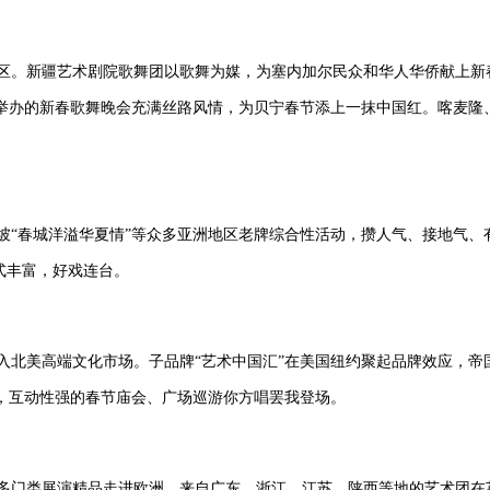
地区。新疆艺术剧院歌舞团以歌舞为媒，为塞内加尔民众和华人华侨献上新春问
举办的新春歌舞晚会充满丝路风情，为贝宁春节添上一抹中国红。喀麦隆
坡“春城洋溢华夏情”等众多亚洲地区老牌综合性活动，攒人气、接地气、
式丰富，好戏连台。
目进入北美高端文化市场。子品牌“艺术中国汇”在美国纽约聚起品牌效应，
，互动性强的春节庙会、广场巡游你方唱罢我登场。
技等多门类展演精品走进欧洲。来自广东、浙江、江苏、陕西等地的艺术团