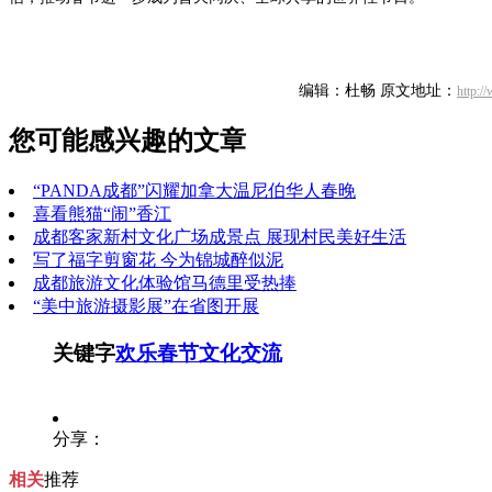
编辑：杜畅
原文地址：
http:
您可能感兴趣的文章
“PANDA成都”闪耀加拿大温尼伯华人春晚
喜看熊猫“闹”香江
成都客家新村文化广场成景点 展现村民美好生活
写了福字剪窗花 今为锦城醉似泥
成都旅游文化体验馆马德里受热捧
“美中旅游摄影展”在省图开展
关键字
欢乐春节
文化交流
分享：
相关
推荐