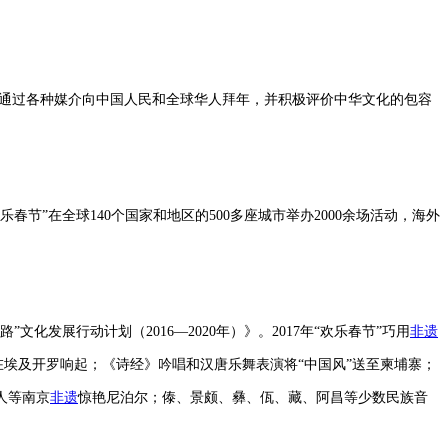
，通过各种媒介向中国人民和全球华人拜年，并积极评价中华文化的包容
节”在全球140个国家和地区的500多座城市举办2000余场活动，海外
发展行动计划（2016—2020年）》。2017年“欢乐春节”巧用
非遗
在埃及开罗响起；《诗经》吟唱和汉唐乐舞表演将“中国风”送至柬埔寨；
人等南京
非遗
惊艳尼泊尔；傣、景颇、彝、佤、藏、阿昌等少数民族音