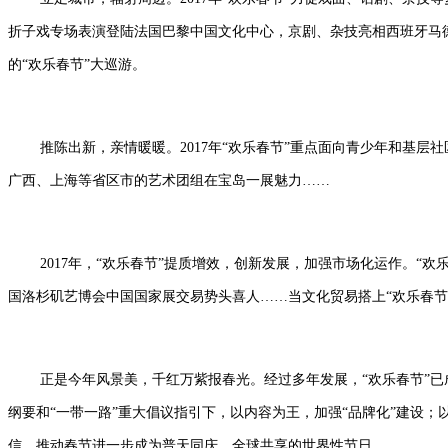
折子戏专场表演登陆法国巴黎中国文化中心，京剧、杂技亮相西班牙马德
的“欢乐春节”大巡游。
推陈出新，亲情暖暖。2017年“欢乐春节”重点面向青少年和基
广西、上海等省区市的艺术团组在宝岛一展魅力……
2017年，“欢乐春节”提质增效，创新发展，加强市场化运作。“
国洛杉矶艺博会中国国家展交易势头喜人……当文化贸易搭上“欢乐春节
正是今年风景美，千红万紫报春光。经过多年发展，“欢乐春节”已
纲要和“一带一路”重大倡议指引下，以内容为王，加强“品牌化”建设；
信，推动春节进一步成为普天同庆、全球共享的世界性节日。