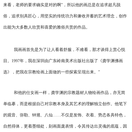
来看，老师的要求确实是对的啊”，所以他的画总是在追求超凡脱
俗，追求别具匠心，用坚实的传统功力和兼收并蓄的艺术理念，创作
出能为大多数人欣赏和喜爱的雅俗共赏的作品。
我画画首先是为了让人看着舒服，不难看，那才谈得上赏心悦
目。1997年，我在深圳由广东岭南美术出版社出版了《龚学渊佛画
选》，把我在宗教绘画上面做的一些探索呈现出来。”
和他的仕女画一样，龚学渊的宗教题材人物绘画作品，亦无简
单临摹，而是根据自己对宗教本身及其艺术的理解独立创作。他笔下
的观音、弥勒、钟馗、八仙……不仅是发饰、衣着、势态各具特色，
自然得体，更着墨细处，刻画面庞表情，令其传达出灵魂的底蕴，因