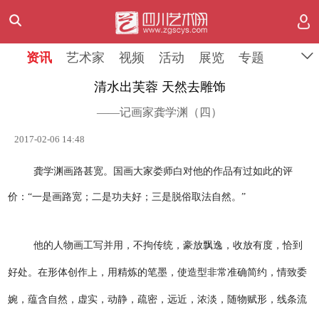
资讯
艺术家
视频
活动
展览
专题
清水出芙蓉 天然去雕饰
——记画家龚学渊（四）
2017-02-06 14:48
龚学渊画路甚宽。国画大家娄师白对他的作品有过如此的评
价：“一是画路宽；二是功夫好；三是脱俗取法自然。”
他的人物画工写并用，不拘传统，豪放飘逸，收放有度，恰到
好处。在形体创作上，用精炼的笔墨，使造型非常准确简约，情致委
婉，蕴含自然，虚实，动静，疏密，远近，浓淡，随物赋形，线条流