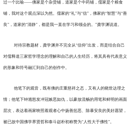
过一个比喻——佛家是个杂货铺，道家是个中药铺，儒家是个粮食
铺，我对这个观点深以为然。儒家的“礼”与“信”，佛家的“智慧”与“善
良”，道家的“清静”，都是我一直在学习和领会的。”龚学渊说道。
对待宗教题材，龚学渊并不完全从“信仰”出发，而是结合自己
对儒释道三家哲学理念的理解和自己的人生经历，将其具有代表意义
的形象和符号融汇到自己的创作中。
他笔下的观音，既有佛的庄重慈祥之态，又有人的晓世达理之
情；他笔下钟馗怒发冲冠嫉恶如仇，以豪放流畅的用笔和鲜明的画面
层次，表达着画家映照着观者心中扬善惩恶、除暴安良的美好愿望，
被已故中国佛学界贤哲和泰斗赵朴初称赞为“人性大于佛性”。