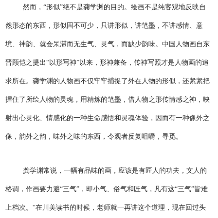
然而，“形似”绝不是龚学渊的目的。绘画不是纯客观地反映自
然形态的东西，形似固不可少，只讲形似，讲笔墨，不讲感情、意
境、神韵、就会呆滞而无生气、灵气，而缺少韵味。中国人物画自东
晋顾恺之提出“以形写神”以来，形神兼备，传神写照才是人物画的追
求所在。龚学渊的人物画不仅牢牢捕捉了外在人物的形似，还紧紧把
握住了所绘人物的灵魂，用精炼的笔墨，借人物之形传情感之神，映
射出心灵化、情感化的一种生命感悟和灵魂体验，因而有一种像外之
像，韵外之韵，味外之味的东西，令观者反复咀嚼，寻觅。
龚学渊常说，一幅有品味的画，应该是有匠人的功夫，文人的
格调，作画要力避“三气”，即小气、俗气和匠气，凡有这“三气”皆难
上档次。“在川美读书的时候，老师就一再讲这个道理，现在回过头