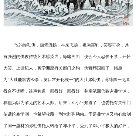
他的弥勒佛，画笔流畅，神采飞扬，袒胸露乳，笑容可掬，具
有强烈的佛教传统艺术感染力，每睹画面，便会令人忍俊不禁，开怀
大笑。上世纪末，龚学渊应有关部门之约，为蒋纬国画了一幅题
为“大肚能容古今事，笑口常开化统一”的大肚弥勒佛，蒋纬国一见喜
得合不拢嘴，连声称道：画得好，画得好！并亲笔回信致谢龚学渊，
称他为以为罕见的艺术大师。后来，邓小平知道了，也委托有关部门
传话给龚学渊，也希望收藏一副大肚弥勒佛。于是龚学渊又精心绘制
了同一题材的弥勒佛托人转给了邓小平，受到了邓小平极大的好评，