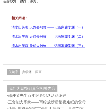
连连称赞：很好，很好。
相关阅读：
清水出芙蓉 天然去雕饰 ——记画家龚学渊（一）
清水出芙蓉 天然去雕饰 ——记画家龚学渊（二）
清水出芙蓉 天然去雕饰 ——记画家龚学渊（三）
关键字
龚学渊
国画
我们为您找到其它相关内容
·邵仲节先生百年诞辰纪念活动综述
·三套能力系统——写给放榜后彻夜难眠的父母
·讣告| 川籍画家赵京先生因病逝世，享年72岁