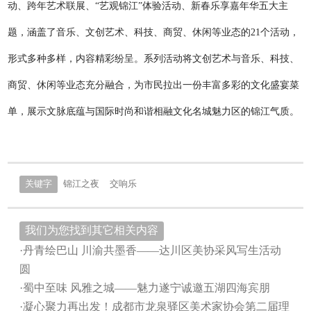
动、跨年艺术联展、“艺观锦江”体验活动、新春乐享嘉年华五大主
题，涵盖了音乐、文创艺术、科技、商贸、休闲等业态的21个活动，
形式多种多样，内容精彩纷呈。系列活动将文创艺术与音乐、科技、
商贸、休闲等业态充分融合，为市民拉出一份丰富多彩的文化盛宴菜
单，展示文脉底蕴与国际时尚和谐相融文化名城魅力区的锦江气质。
关键字
锦江之夜
交响乐
我们为您找到其它相关内容
·丹青绘巴山 川渝共墨香——达川区美协采风写生活动
圆
·蜀中至味 风雅之城——魅力遂宁诚邀五湖四海宾朋
·凝心聚力再出发！成都市龙泉驿区美术家协会第二届理