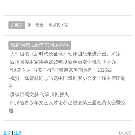
关键字
家
巴金
锦城艺术宫
我们为您找到其它相关内容
·大型组歌《新时代长征颂》创作团队走进丹巴、泸定
·四川省美术家协会2025年度新会员培训班在蓉举办
·“以美育人 向美而行”征稿迎来暑期热潮！2026四
·祝贺！陈智林同志当选中国戏剧家协会第十届主席团副
主
·赓续巴蜀文脉 传承川剧薪火
·四川省青少年文艺人才培养促进会第三届会员大会暨换
届
0
/300
|
登录
注册