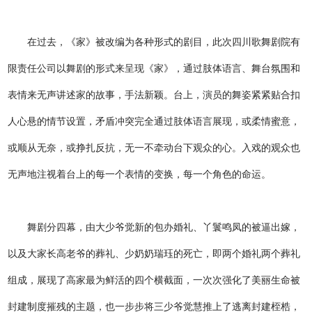
在过去，《家》被改编为各种形式的剧目，此次四川歌舞剧院有
限责任公司以舞剧的形式来呈现《家》，通过肢体语言、舞台氛围和
表情来无声讲述家的故事，手法新颖。台上，演员的舞姿紧紧贴合扣
人心悬的情节设置，矛盾冲突完全通过肢体语言展现，或柔情蜜意，
或顺从无奈，或挣扎反抗，无一不牵动台下观众的心。入戏的观众也
无声地注视着台上的每一个表情的变换，每一个角色的命运。
舞剧分四幕，由大少爷觉新的包办婚礼、丫鬟鸣凤的被逼出嫁，
以及大家长高老爷的葬礼、少奶奶瑞珏的死亡，即两个婚礼两个葬礼
组成，展现了高家最为鲜活的四个横截面，一次次强化了美丽生命被
封建制度摧残的主题，也一步步将三少爷觉慧推上了逃离封建桎梏，