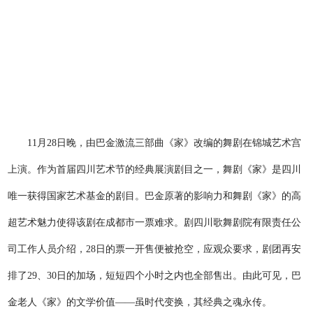
11月28日晚，由巴金激流三部曲《家》改编的舞剧在锦城艺术宫
上演。作为首届四川艺术节的经典展演剧目之一，舞剧《家》是四川
唯一获得国家艺术基金的剧目。巴金原著的影响力和舞剧《家》的高
超艺术魅力使得该剧在成都市一票难求。剧四川歌舞剧院有限责任公
司工作人员介绍，28日的票一开售便被抢空，应观众要求，剧团再安
排了29、30日的加场，短短四个小时之内也全部售出。由此可见，巴
金老人《家》的文学价值——虽时代变换，其经典之魂永传。