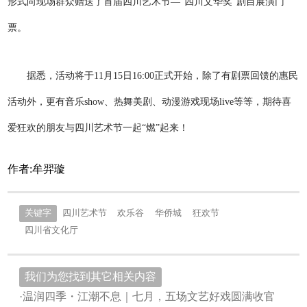
形式向现场群众赠送了首届四川艺术节—“四川文华奖”剧目展演门
票。
据悉，活动将于11月15日16:00正式开始，
除了有剧票回馈的惠民
活动外，更有音乐show、热舞美剧、动漫游戏现场live等等，
期待喜
爱狂欢的朋友与四川艺术节一起“燃”起来！
作者:牟羿璇
关键字
四川艺术节
欢乐谷
华侨城
狂欢节
四川省文化厅
我们为您找到其它相关内容
·温润四季・江潮不息｜七月，五场文艺好戏圆满收官