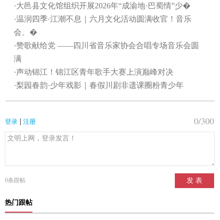
·大邑县文化馆组织开展2026年“成渝地·巴蜀情”少�
·温润四季·江潮不息｜六月文化活动圆满收官！音乐
会、�
·赞歌献给党 ——四川省音乐家协会合唱专场音乐会圆
满
·声动锦江！锦江区青年歌手大赛上演巅峰对决
·梨园春韵·少年戏影｜春假川剧非遗课圈粉青少年
0
/300
|
登录
注册
0
条跟帖
发 表
热门跟帖