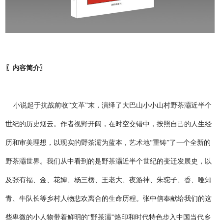
〖内容简介〗
小说起于抗战前收“文革”末，演绎了大巴山小小山村野茶灞近半个
世纪的历史烟云。作者视野开阔，在时空交错中，按照自己的人生经
历和审美理想，以现实的野茶灞为蓝本，艺术地“重铸”了一个全新的
野茶灞世界。我们从中看到的是野茶灞近半个世纪的变迁发展史，以
及张有福、金、花婶、杨三楞、王老大、夜游神、朱驼子、香、哑知
青、牛队长等乡村人物悲欢离合的生命历程。张中信奉献给我们的这
些卑微的小人物带着鲜明的“野茶灞”烙印和时代特色步入中国当代乡