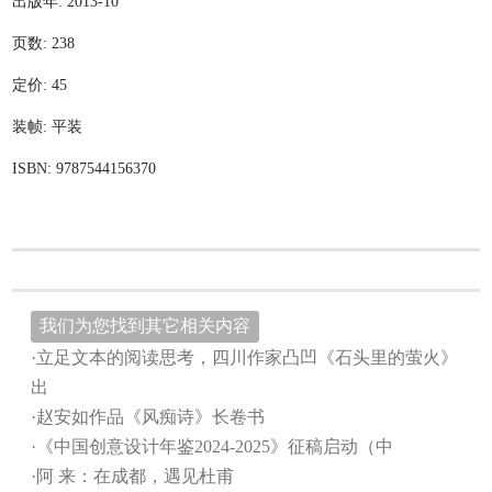
出版年: 2013-10
页数: 238
定价: 45
装帧: 平装
ISBN: 9787544156370
我们为您找到其它相关内容
·立足文本的阅读思考，四川作家凸凹《石头里的萤火》
出
·赵安如作品《风痴诗》长卷书
·《中国创意设计年鉴2024-2025》征稿启动（中
·阿 来：在成都，遇见杜甫