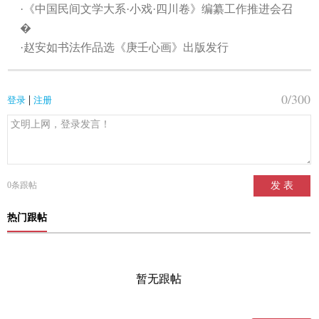
·《中国民间文学大系·小戏·四川卷》编纂工作推进会召
�
·赵安如书法作品选《庚壬心画》出版发行
0
/300
|
登录
注册
0
条跟帖
发 表
热门跟帖
暂无跟帖