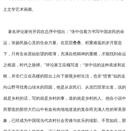
土文学艺术画廊。
著名评论家何开四在总序中指出：“张中信着力书写中国农民的命
运，张扬民族心灵的生命力量。在层层叠叠、积重难返的岁月窒息
下，只有生命原始欲望的喷薄，充满自然精神的重燃，才能找到命运
之根源，时代之脉搏。”评论家王应槐写道：“张中信的这种表述和反
映，并非伫立在高楼的阳台上向下俯视乡村生活，也非“愤青”似的走
向山野寻找青山绿水的田园，他是从农民们、从泥巴田里出发，说的
就是乡村的话，写的就是乡村的事，道的就是乡村的人。他在小说中
所塑造的那些大巴山中有血有肉地地道道的复杂而充满人性的审美形
象，已经成为中国现当代农村社会苦难与欢乐的缩影。不啻如此，那