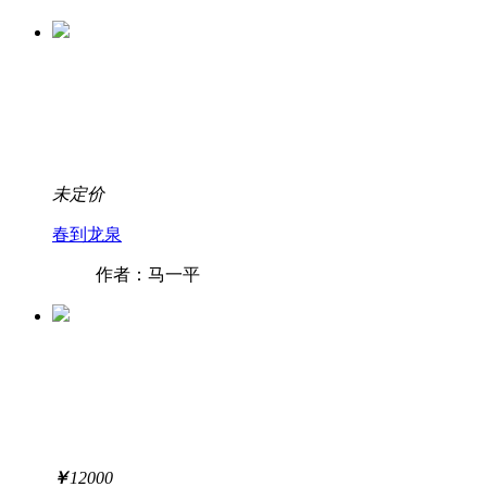
未定价
春到龙泉
作者：马一平
￥
12000