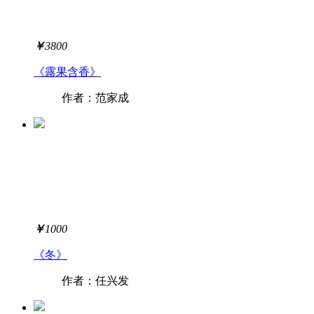
￥
3800
《露果含香》
作者：范家成
￥
1000
《冬》
作者：任兴发