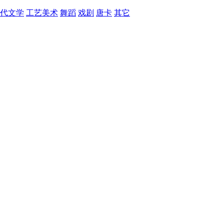
代文学
工艺美术
舞蹈
戏剧
唐卡
其它