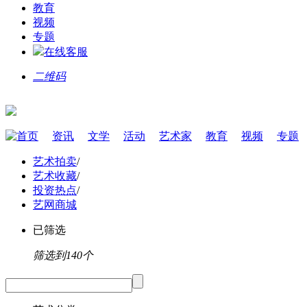
教育
视频
专题
在线客服
二维码
首页
资讯
文学
活动
艺术家
教育
视频
专题
艺术拍卖
/
艺术收藏
/
投资热点
/
艺网商城
已筛选
筛选到140个