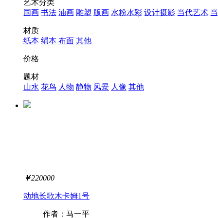
艺术分类
国画
书法
油画
雕塑
版画
水粉水彩
设计摄影
当代艺术
当
材质
纸本
绢本
布面
其他
价格
题材
山水
花鸟
人物
静物
风景
人像
其他
￥
220000
动地长歌木卡姆1号
作者：马一平