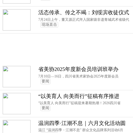
活态传承、传之不竭：刘绥滨收徒仪式
7月24日上午，董又源正式拜入国家级非遗青城武术省级代
现场直击
省美协2025年度新会员培训班举办
7月10日—16日，四川省美术家协会2025年度新会员
要闻
“以美育人 向美而行”征稿有序推进
“以美育人 向美而行”征稿迎来暑期热潮！2026四川省
要闻
温润四季·江潮不息｜六月文化活动圆
满收官！音乐会、皮影戏、短视频课
温江 “温润四季・江潮不息” 群众文化品牌系列活动6月