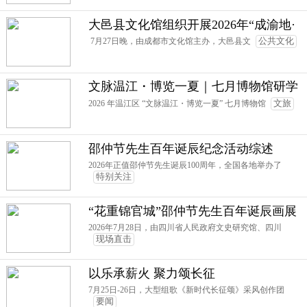
大邑县文化馆组织开展2026年“成渝地·
巴蜀情”少儿才艺活动暨第二届“大足石
7月27日晚，由成都市文化馆主办，大邑县文
公共文化
刻杯”大邑赛区歌手大赛活动
文脉温江・博览一夏｜七月博物馆研学
圆满收官！五大场馆解锁温江文化密码
2026 年温江区 “文脉温江・博览一夏” 七月博物馆
文旅
邵仲节先生百年诞辰纪念活动综述
2026年正值邵仲节先生诞辰100周年，全国各地举办了
特别关注
“花重锦官城”邵仲节先生百年诞辰画展
2026年7月28日，由四川省人民政府文史研究馆、四川
现场直击
以乐承薪火 聚力颂长征
7月25日-26日，大型组歌《新时代长征颂》采风创作团
要闻