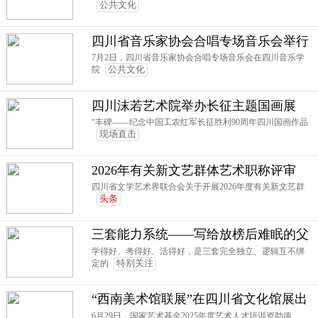
公共文化
堂，解锁温江夏日烟火浪漫
四川省音乐家协会合唱专场音乐会举行
7月2日，四川省音乐家协会合唱专场音乐会在四川音乐学
院
公共文化
四川沫若艺术院举办长征主题国画展
“丰碑——纪念中国工农红军长征胜利90周年四川国画作品
现场直击
2026年有关新文艺群体艺术职称评审
四川省文学艺术界联合会关于开展2026年度有关新文艺群
头条
三套能力系统——写给放榜后难眠的父
母
学得好、考得好、活得好，是三套完全独立、逻辑互不绑
定的
特别关注
“西南美术馆联展”在四川省文化馆展出
6月29日，国家艺术基金2025年度艺术人才培训资助项