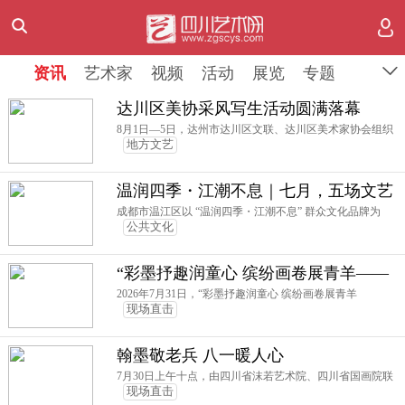
资讯
资讯
资讯
艺术家
艺术家
艺术家
视频
视频
视频
活动
活动
活动
展览
展览
展览
专题
专题
专题
达川区美协采风写生活动圆满落幕
8月1日—5日，达州市达川区文联、达川区美术家协会组织
地方文艺
温润四季・江潮不息｜七月，五场文艺
好戏圆满收官
成都市温江区以 “温润四季・江潮不息” 群众文化品牌为
公共文化
“彩墨抒趣润童心 缤纷画卷展青羊——
成都市青羊区文化馆2026年少儿主题美
2026年7月31日，“彩墨抒趣润童心 缤纷画卷展青羊
现场直击
术作品展”在西村大院启幕
翰墨敬老兵 八一暖人心
7月30日上午十点，由四川省沫若艺术院、四川省国画院联
现场直击