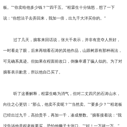
板。”“你卖给他多少钱？”“四千五。”程霖生十分恼怒，想了一下
说：“你想法子去弄回来，我加一倍，出九千大洋买你的。”
过了几天，掮客来回话说，张大千表示，并非有意夺人所好，
一时看走了眼，后来再细看石涛的其他作品，山跟树原有那种画法，
可见确系真迹。但如果在程面前改口，倒像串通了骗人似的。为了对
掮客表示歉意，所以他自己买了。
听了这番解释，程霖生略为消气，但对二丈四尺的石涛山水，
向往之心更切：“那么，他卖不卖呢？”“当然卖。”“要多少？”“程老板
已经出过九千，高抬贵手，再加一千，凑成整数。”掮客接着说：“我
没告诉他是程老板要买，恐怕他狮子大张口。”“好！一万就一万。”