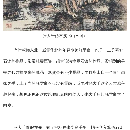
张大千仿石溪《山水图》
当时权倾东北，威震华北的年轻少帅张学良，也是十二分喜好
石涛的作品，常常耗费巨资，想方设法搜罗石涛的作品。没想到的是
费尽心力搜罗来的藏品，既然会有不少赝品，而且多出自一个青年画
家之手，上了当的张学良不仅没有震怒，反而对张大千这个人大感兴
趣起来，想见识见识这位以假乱真的同龄人，张大千只比张学良大了
两岁。
张大千造假在先，有了把柄在张学良手里，怕张学良算假石涛