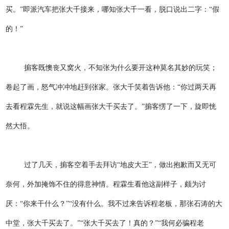
买。”即派汽车把张大千接来，哪知张大千一看，脱口说出二字：“假
的！”
掮客既懊丧又窝火，不知张为什么要开这种莫名其妙的玩笑；
卷起了画，怒气冲冲地赶到张家。张大千笑着告诉他：“你过两天再
去看程霖先生，就说这幅画张大千买去了。”掮客愣了一下，旋即恍
然大悟。
过了几天，掮客空着手去拜访“地皮大王”，做出抱歉而又无可
奈何，外加掩饰不住的得意神情。程霖生看他这副样子，颇为讨
厌：“你来干什么？”“没有什么。我不过来告诉程老板，那张石涛的大
中堂，张大千买去了。”“张大千买去了！真的？”“我何必骗程老