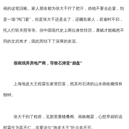
画的这笔旧账。家人朋友都为张大千拧了把汗，劝他不要去赴宴，怕
是一场“鸿门宴”，但是张大千还是去了，还嘱告家人，若逾时不归，
托人打听关照等等。但中国现代史上两位身世经历，禀赋才能截然不
同的文武奇才，因此而结下了深厚的友谊。
假画戏弄房地产商，导致石涛堂“崩盘”
上海地皮大王程霖生家资巨富，然其对石涛的山水画收藏情有
独钟。
张大千到了程府，见那里重楼叠阁、画栋雕梁，心想早就听说
程霖生为富不仁，非要这位“地皮大王”吐点血不可。