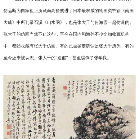
仿品断为自家祖上所藏而高价购进；日本最权威的绘画类书籍《南画
大成》中所刊录石溪《山水图》，也是张大千与何海霞一起仿造的。
张大千的仿画当然不止这些，至今在国内和海外不少文物收藏机构
中，都还收藏有张大千仿画。有的已被鉴定确认是张大千所为，有的
至今还未被认识。张大千的“造假”，甚至骗倒了张学良。