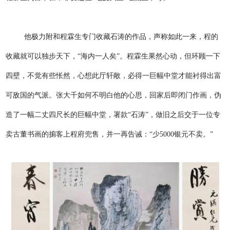
他极力附和程霖生专门收藏石涛的作品，声称如此一来，程的
收藏就可以独步天下，“海内一人矣”。程霖生果然心动，但环顾一下
四壁，不觉有些怅然，心想此厅轩敞，必得一巨幅中堂才能衬得出富
可敌国的气派。张大千如何不明白他的心思，回家后即闭门作画，伪
造了一幅二丈四尺长的巨幅中堂，署款“石涛”，做旧之后交于一位专
卖古董书画的掮客上程府兜售，并一再告诫：“少5000银元不卖。”