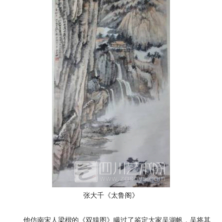
张大千《太鲁阁》
他仿南宋人梁楷的《双猿图》瞒过了鉴定大家吴湖帆，吴将其