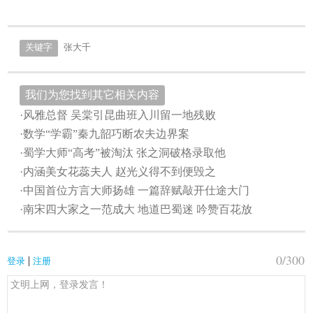
关键字
张大千
我们为您找到其它相关内容
·风雅总督 吴棠引昆曲班入川留一地残败
·数学“学霸”秦九韶巧断农夫边界案
·蜀学大师“高考”被淘汰 张之洞破格录取他
·内涵美女花蕊夫人 赵光义得不到便毁之
·中国首位方言大师扬雄 一篇辞赋敲开仕途大门
·南宋四大家之一范成大 地道巴蜀迷 吟赞百花放
0
/300
|
登录
注册