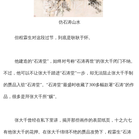
仿石涛山水
但程霖生对这段过节，到底是耿耿于怀。
他建造的“石涛堂”，始终对号称“石涛再世”的张大千闭门不纳。
不过，他可以不让张大千踏进“石涛堂”一步，却无法阻止张大千手制
的赝品入驻“石涛堂”。“石涛堂”最盛时收藏了300多幅款署“石涛”的作
品，很多是拜张大千所“赐”。
张大千曾经在私下里讲，揭开那些画作的表层纸页，十之六七
有他张大千的花押。在张大千绵绵不绝的赝品攻势下，程霖生“石涛